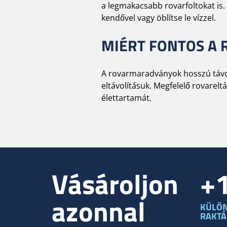
a legmakacsabb rovarfoltokat is. 
kendővel vagy öblítse le vízzel.
MIÉRT FONTOS A 
A rovarmaradványok hosszú távon 
eltávolításuk. Megfelelő rovarel
élettartamát.
Vásároljon
+
azonnal
KÜLÖ
RAKT