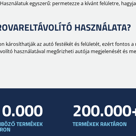
Használatuk egyszerű: permetezze a kívánt felületre, hagyja 
ROVARELTÁVOLÍTÓ HASZNÁLATA?
károsíthatják az autó festékét és felületét, ezért fontos 
távolító használatával megőrizheti autója megjelenését és m
10.000
200.000
NBÖZŐ TERMÉKEK
TERMÉKEK RAKTÁRON
ÁRON