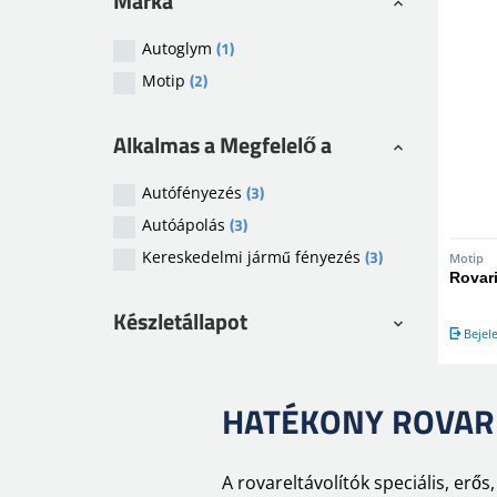
Márka
(1)
Autoglym
(2)
Motip
Alkalmas a Megfelelő a
(3)
Autófényezés
(3)
Autóápolás
(3)
Kereskedelmi jármű fényezés
Motip
Rovari
Készletállapot
Bejel
HATÉKONY ROVAR
A rovareltávolítók speciális, erő