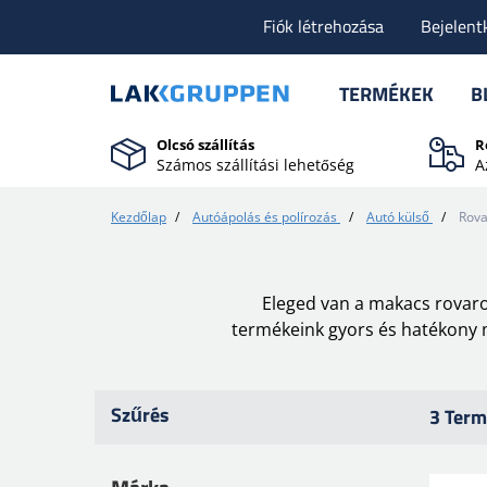
Fiók létrehozása
Bejelent
TERMÉKEK
B
Olcsó szállítás
R
Számos szállítási lehetőség
A
Kezdőlap
/
Autóápolás és polírozás
/
Autó külső
/
Rova
Eleged van a makacs rovaro
termékeink gyors és hatékony m
Szűrés
3 Term