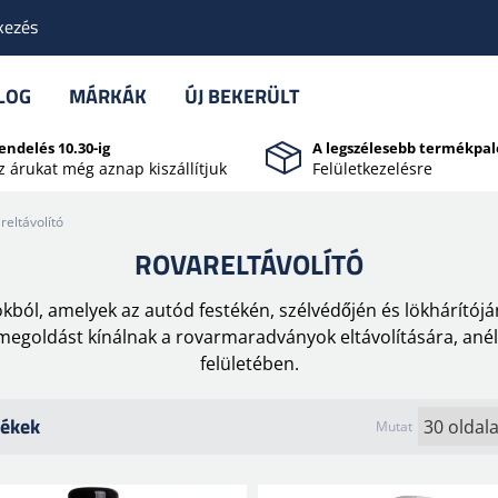
kezés
LOG
MÁRKÁK
ÚJ BEKERÜLT
endelés 10.30-ig
A legszélesebb termékpal
z árukat még aznap kiszállítjuk
Felületkezelésre
reltávolító
ROVARELTÁVOLÍTÓ
kból, amelyek az autód festékén, szélvédőjén és lökhárítójá
egoldást kínálnak a rovarmaradványok eltávolítására, anél
felületében.
ékek
Mutat