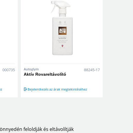
Autoglym
000735
88245-17
Aktív Rovareltávolító
ez
Bejelentkezés az árak megtekintéséhez
önnyedén feloldják és eltávolítják