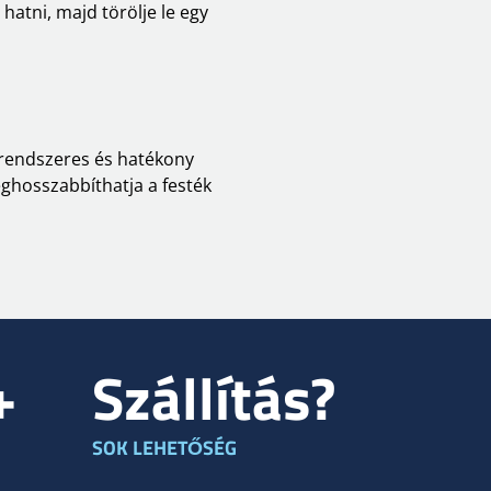
hatni, majd törölje le egy
a rendszeres és hatékony
eghosszabbíthatja a festék
+
Szállítás?
SOK LEHETŐSÉG