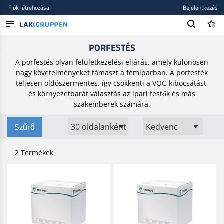
Fiók létrehozása
Bejelentkezés
Kezdőlap
/
Festékek és lakkok
/
Speciális festék
/
Porfestés
PORFESTÉS
TERMÉKEK
A porfestés olyan felületkezelési eljárás, amely különösen
BLOG
nagy követelményeket támaszt a fémiparban. A porfesték
teljesen oldószermentes, így csökkenti a VOC-kibocsátást,
MÁRKÁK
és környezetbarát választás az ipari festők és más
szakemberek számára.
ÚJ BEKERÜLT
Szűrő
2 Termékek