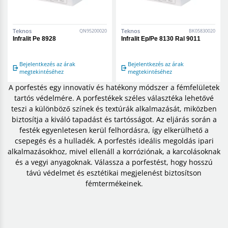
Teknos
Teknos
QN95200020
BK05830020
Infralit Pe 8928
Infralit Ep/Pe 8130 Ral 9011
Bejelentkezés az árak
Bejelentkezés az árak
megtekintéséhez
megtekintéséhez
A porfestés egy innovatív és hatékony módszer a fémfelületek
tartós védelmére. A porfestékek széles választéka lehetővé
teszi a különböző színek és textúrák alkalmazását, miközben
biztosítja a kiváló tapadást és tartósságot. Az eljárás során a
festék egyenletesen kerül felhordásra, így elkerülhető a
csepegés és a hulladék. A porfestés ideális megoldás ipari
alkalmazásokhoz, mivel ellenáll a korróziónak, a karcolásoknak
és a vegyi anyagoknak. Válassza a porfestést, hogy hosszú
távú védelmet és esztétikai megjelenést biztosítson
fémtermékeinek.