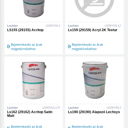
Lechler
Lechler
L0290155L3
L0290159L3,2
LS155 (29155) Acritop
Ls159 (29159) Acryl 2K Textur
Bejelentkezés az árak
Bejelentkezés az árak
megtekintéséhez
megtekintéséhez
Lechler
Lechler
L0290162L3,75
L0290190L3
Ls162 (29162) Acritop Satin
Ls190 (29190) Alapozó Lechsys
Matt
Bejelentkezés az árak
Bejelentkezés az árak