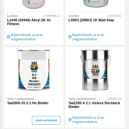
Lechler
Lechler
L0290446L3,2
L0290903L2
Ls446 (29446) Akryl 2K Ac
LS903 (29903) 1K Matt Alap
Fényes
Bejelentkezés az árak
Bejelentkezés az árak
megtekintéséhez
megtekintéséhez
Swin Lacksysteme
Swin Lacksysteme
2302001100
Sw2000-35 2:1 Hs Binder
Sw2200 A 2:1 Airless Decklack
Binder
Bejelentkezés az árak
Lásd a variációkat
megtekintéséhez