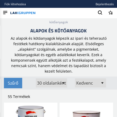
Fiók létrehozása
Bejelentkezés
Kezdőlap
/
Festékek és lakkok
/
Ipari bevonatok
/
Alapok és
kötőanyagok
TERMÉKEK
ALAPOK ÉS KÖTŐANYAGOK
BLOG
Az alapok és kötőanyagok képezik az ipari és teherautó
festékek hatékony kialakításának alapját. Elsődleges
MÁRKÁK
„alapként” szolgálnak, amelybe a pigmenteket,
kötőanyagokat és egyéb adalékokat keverik. Ezek a
ÚJ BEKERÜLT
komponensek együtt alkotják azt a festékalapot, amely
nemcsak színt, hanem védelmet és tapadást biztosít a
kezelt felületen.
Szűrő
55 Termékek