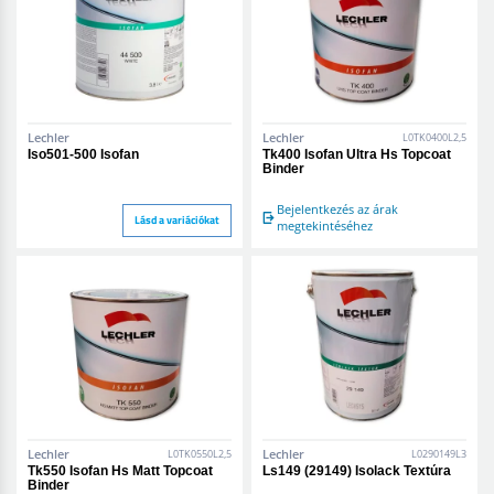
Lechler
Lechler
L0TK0400L2,5
Iso501-500 Isofan
Tk400 Isofan Ultra Hs Topcoat
Binder
Bejelentkezés az árak
Lásd a variációkat
megtekintéséhez
Lechler
Lechler
L0TK0550L2,5
L0290149L3
Tk550 Isofan Hs Matt Topcoat
Ls149 (29149) Isolack Textúra
Binder