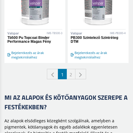
Valspar
Valspar
IME-TB500-3
IME-PB300-4
Tb500 Pu Topcoat Binder
PB300 Szintelező Szintréteg
Performance Magas Fény
DTM
Bejelentkezés az árak
Bejelentkezés az árak
megtekintéséhez
megtekintéséhez
1
2
MI AZ ALAPOK ÉS KÖTŐANYAGOK SZEREPE A
FESTÉKEKBEN?
Az alapok elsődleges közegként szolgálnak, amelyben a
pigmentek, kötőanyagok és egyéb adalékok egyenletesen