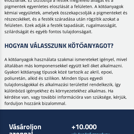
eloszlanak. Ez biztosítja a festék megfelelő állagát és a
pigmentek egyenletes eloszlását a felületen. A kötőanyagok
kémiai vegyületek, amelyek összekapcsolják a pigmenteket és
részecskéket, és a festék száradása után rögzítik azokat a
felületen. Ezek adják a festék tapadását, rugalmasságát,
szilárdságát és egyéb fontos tulajdonságait.
HOGYAN VÁLASSZUNK KÖTŐANYAGOT?
A kötőanyagok használata szakmai ismereteket igényel, mivel
általában más komponensekkel együtt kell őket alkalmazni.
Gyakori kötőanyag típusok közé tartozik az akril, epoxi,
poliuretán, alkid és szilikon. Minden típus egyedi
tulajdonságokkal és alkalmazási területtel rendelkezik, így
különböző igényekhez és környezetekhez alkalmas. Ha
kérdése van, vagy további információra van szüksége, kérjük,
forduljon hozzánk bizalommal.
Vásároljon
+10.000
azonnal