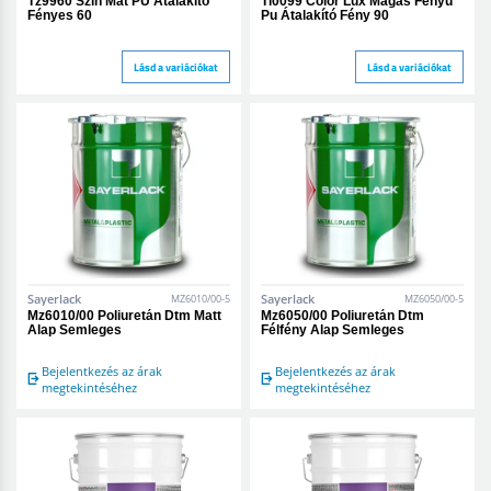
Tz9960 Szín Mat PU Átalakító
Tl0099 Color Lux Magas Fényű
Fényes 60
Pu Átalakító Fény 90
Lásd a variációkat
Lásd a variációkat
Sayerlack
Sayerlack
MZ6010/00-5
MZ6050/00-5
Mz6010/00 Poliuretán Dtm Matt
Mz6050/00 Poliuretán Dtm
Alap Semleges
Félfény Alap Semleges
Bejelentkezés az árak
Bejelentkezés az árak
megtekintéséhez
megtekintéséhez