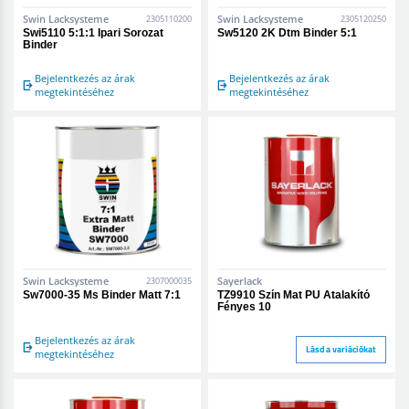
Swin Lacksysteme
Swin Lacksysteme
2305110200
2305120250
Swi5110 5:1:1 Ipari Sorozat
Sw5120 2K Dtm Binder 5:1
Binder
Bejelentkezés az árak
Bejelentkezés az árak
megtekintéséhez
megtekintéséhez
Swin Lacksysteme
Sayerlack
2307000035
Sw7000-35 Ms Binder Matt 7:1
TZ9910 Szín Mat PU Átalakító
Fényes 10
Bejelentkezés az árak
Lásd a variációkat
megtekintéséhez