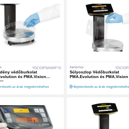
s
Sartorius
YDC03PMAWP10
YDC03
dény védőburkolat
Súlyoszlop Védőburkolat
volution és PMA.Vision
PMA.Evolution és PMA.Vision
ra
entkezés az árak megtekintéséhez
Bejelentkezés az árak megtekintéséh