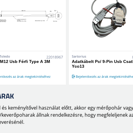
 Toledo
Sartorius
22018967
 M12 Usb Férfi Type A 3M
Adatkábelt Pc/ 9-Pin Usb Csa
Yco13
entkezés az árak megtekintéséhez
Bejelentkezés az árak megtekintéséh
ARAK
val és keményítővel használat előtt, akkor egy mérőpohár va
everőpoharak állnak rendelkezésre, hogy megfeleljenek az
everésénél.