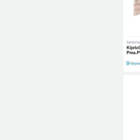
Sartoriu
Kijelz
Pma.P
Bejel