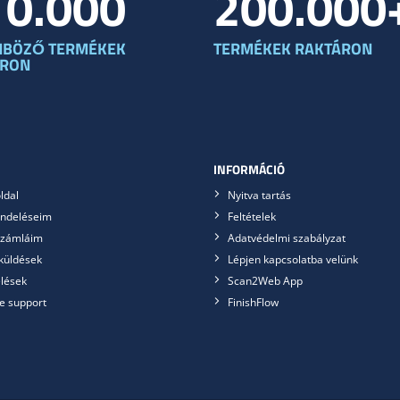
10.000
200.000
NBÖZŐ TERMÉKEK
TERMÉKEK RAKTÁRON
ÁRON
INFORMÁCIÓ
ldal
Nyitva tartás
ndeléseim
Feltételek
számláim
Adatvédelmi szabályzat
küldések
Lépjen kapcsolatba velünk
lések
Scan2Web App
e support
FinishFlow