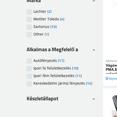
Márka
(2)
Lechler
(4)
Mettler Toledo
(10)
Sartorius
(1)
Other
Alkalmas a Megfelelő a
(17)
Autófényezés
Sartoriu
Vágóe
(10)
Ipari fa felületkezelés
PMA.E
számá
(11)
Ipari fém felületkezelés
Bejel
(14)
Kereskedelmi jármű fényezés
Készletállapot