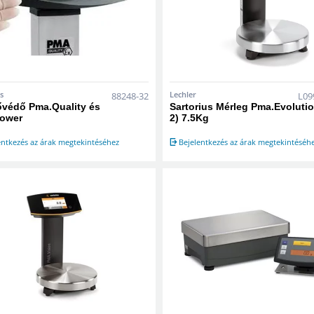
s
Lechler
88248-32
L09
ővédő Pma.Quality és
Sartorius Mérleg Pma.Evolutio
ower
2) 7.5Kg
entkezés az árak megtekintéséhez
Bejelentkezés az árak megtekintéséh