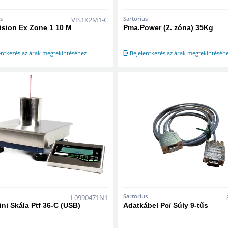
s
Sartorius
VIS1X2M1-C
ision Ex Zone 1 10 M
Pma.Power (2. zóna) 35Kg
entkezés az árak megtekintéséhez
Bejelentkezés az árak megtekintéséh
Sartorius
L0990471N1
ini Skála Ptf 36-C (USB)
Adatkábel Pc/ Súly 9-tűs