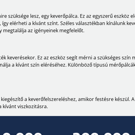
ire szüksége lesz, egy keverőpálca. Ez az egyszerű eszköz 
így elérheti a kívánt színt. Széles választékban kínálunk k
megtalálja az igényeinek megfelelőt.
ék keverésekor. Ez az eszköz segít mérni a szükséges szín m
álja a kívánt szín eléréséhez. Különböző típusú mérőpálcák
kiegészítő a keverőfelszereléshez, amikor festésre készül. A
a kívánt viszkozitásra.