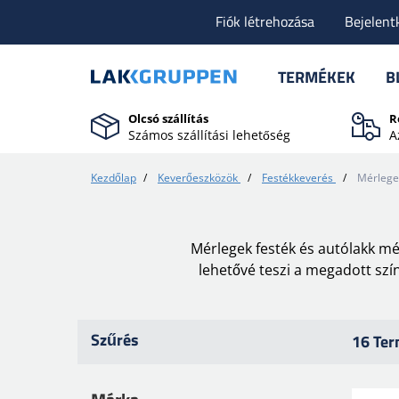
Fiók létrehozása
Bejelent
TERMÉKEK
B
Olcsó szállítás
R
Számos szállítási lehetőség
A
Kezdőlap
/
Keverőeszközök
/
Festékkeverés
/
Mérlegek
Mérlegek festék és autólakk m
lehetővé teszi a megadott szí
Szűrés
16 Te