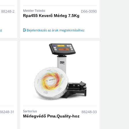
Mettler Toledo
88248-2
D66-0090
Rpa455 Keverő Mérleg 7.5Kg
ez
Bejelentkezés az árak megtekintéséhez
Sartorius
88248-31
88248-33
Mérlegvédő Pma.Quality-hoz