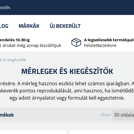
kezés
LOG
MÁRKÁK
ÚJ BEKERÜLT
endelés 10.30-ig
A legszélesebb termékpal
z árukat még aznap kiszállítjuk
Felületkezelésre
 és kiegészítők
MÉRLEGEK ÉS KIEGÉSZÍTŐK
érésére. A mérleg hasznos eszköz lehet számos iparágban. A
nkeverék pontos reprodukálását, ami hasznos, ha ismétlődő 
egy adott árnyalatot vagy formulát kell egyeztetnie.
rmékek
Mutat