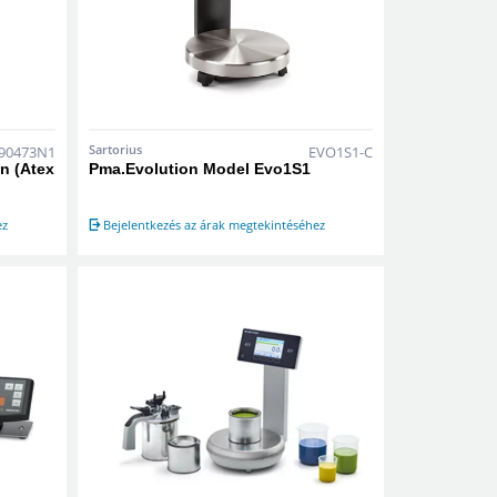
Sartorius
90473N1
EVO1S1-C
n (Atex
Pma.Evolution Model Evo1S1
ez
Bejelentkezés az árak megtekintéséhez