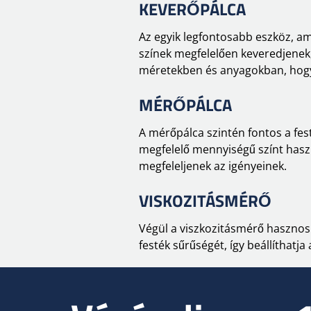
KEVERŐPÁLCA
Az egyik legfontosabb eszköz, am
színek megfelelően keveredjenek, 
méretekben és anyagokban, hogy 
MÉRŐPÁLCA
A mérőpálca szintén fontos a fest
megfelelő mennyiségű színt haszn
megfeleljenek az igényeinek.
VISKOZITÁSMÉRŐ
Végül a viszkozitásmérő hasznos 
festék sűrűségét, így beállíthatja 