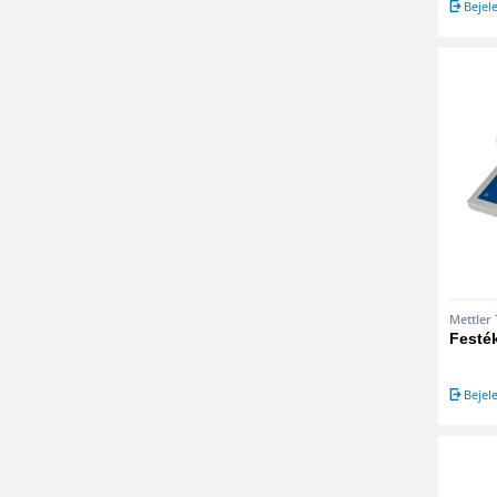
Bejel
Mettler
Festé
Bejel