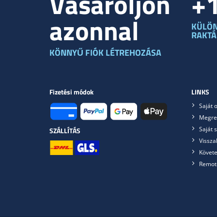
Vásároljon
+
azonnal
KÜLÖ
RAKT
KÖNNYŰ FIÓK LÉTREHOZÁSA
Fizetési módok
LINKS
Saját o
Megre
Saját 
SZÁLLÍTÁS
Vissza
Követe
Remot