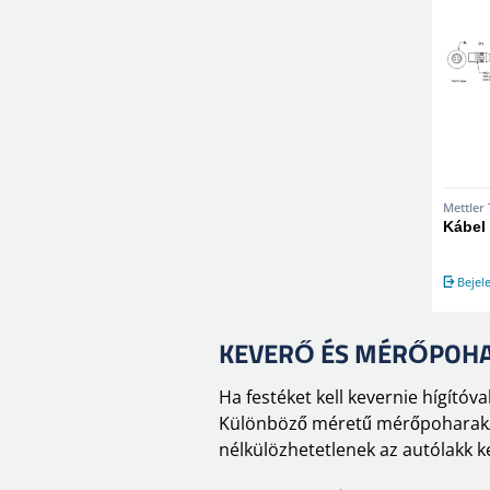
Mettler
Kábel
Bejel
KEVERŐ ÉS MÉRŐPOH
Ha festéket kell kevernie hígító
Különböző méretű mérőpoharak/k
nélkülözhetetlenek az autólakk k