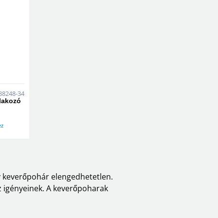
88248-34
tlakozó
ez
gy keverőpohár elengedhetetlen.
 igényeinek. A keverőpoharak