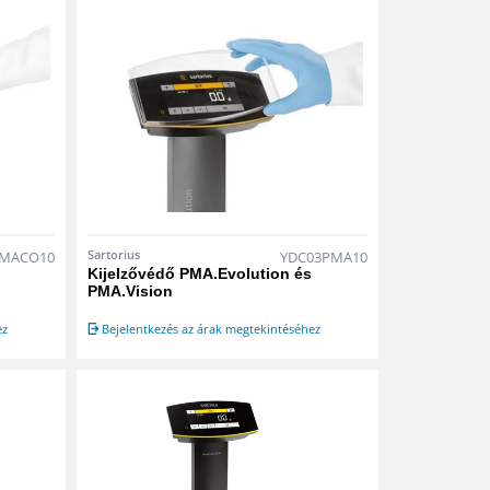
Sartorius
PMACO10
YDC03PMA10
Kijelzővédő PMA.Evolution és
PMA.Vision
ez
Bejelentkezés az árak megtekintéséhez