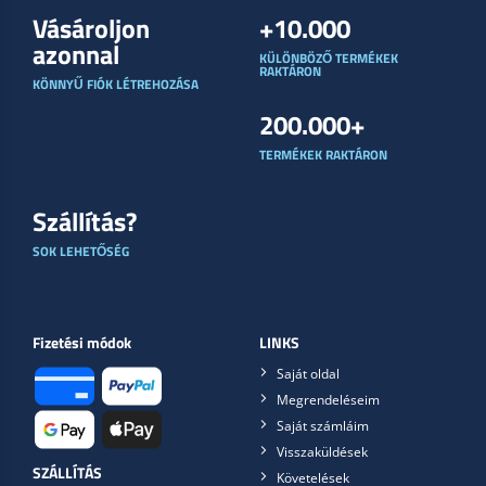
Vásároljon
+10.000
azonnal
KÜLÖNBÖZŐ TERMÉKEK
RAKTÁRON
KÖNNYŰ FIÓK LÉTREHOZÁSA
200.000+
TERMÉKEK RAKTÁRON
Szállítás?
SOK LEHETŐSÉG
Fizetési módok
LINKS
Saját oldal
Megrendeléseim
Saját számláim
Visszaküldések
SZÁLLÍTÁS
Követelések