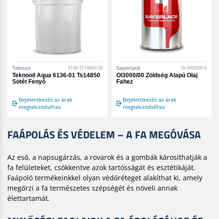
Teknos
Sayerlack
6136-TS14850-20
OL3000/00-6
Teknooil Aqua 6136-01 Ts14850
Ol3000/00 Zöldség Alapú Olaj
Sötét Fenyő
Fahez
Bejelentkezés az árak
Bejelentkezés az árak
megtekintéséhez
megtekintéséhez
FAÁPOLÁS ÉS VÉDELEM – A FA MEGÓVÁSA
Az eső, a napsugárzás, a rovarok és a gombák károsíthatják a
fa felületeket, csökkentve azok tartósságát és esztétikáját.
Faápoló termékeinkkel olyan védőréteget alakíthat ki, amely
megőrzi a fa természetes szépségét és növeli annak
élettartamát.