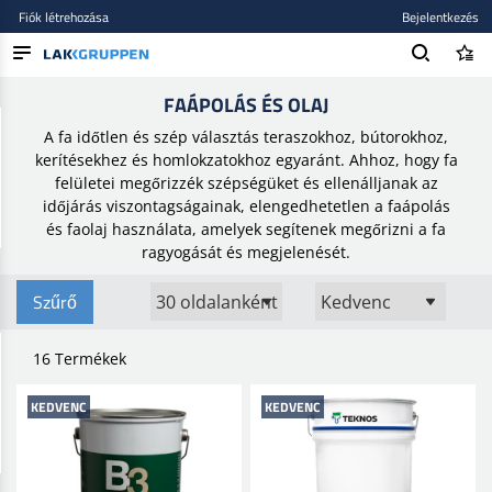
Fiók létrehozása
Bejelentkezés
Kezdőlap
/
Festékek és lakkok
/
Faápolás és olaj
FAÁPOLÁS ÉS OLAJ
TERMÉKEK
A fa időtlen és szép választás teraszokhoz, bútorokhoz,
BLOG
kerítésekhez és homlokzatokhoz egyaránt. Ahhoz, hogy fa
felületei megőrizzék szépségüket és ellenálljanak az
MÁRKÁK
időjárás viszontagságainak, elengedhetetlen a faápolás
és faolaj használata, amelyek segítenek megőrizni a fa
ÚJ BEKERÜLT
ragyogását és megjelenését.
Szűrő
16 Termékek
KEDVENC
KEDVENC