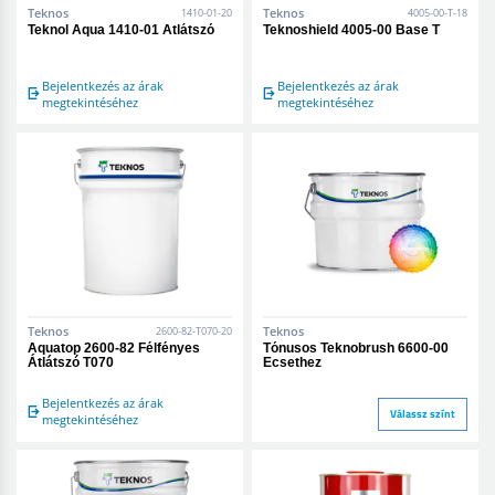
Teknos
Teknos
1410-01-20
4005-00-T-18
Teknol Aqua 1410-01 Átlátszó
Teknoshield 4005-00 Base T
Bejelentkezés az árak
Bejelentkezés az árak
megtekintéséhez
megtekintéséhez
Teknos
Teknos
2600-82-T070-20
Aquatop 2600-82 Félfényes
Tónusos Teknobrush 6600-00
Átlátszó T070
Ecsethez
Bejelentkezés az árak
Válassz színt
megtekintéséhez