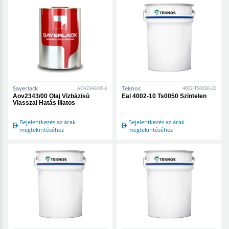
Sayerlack
Teknos
AOV2343/00-6
4002-TS0050-20
Aov2343/00 Olaj Vízbázisú
Eal 4002-10 Ts0050 Színtelen
Viasszal Hatás Illatos
Bejelentkezés az árak
Bejelentkezés az árak
megtekintéséhez
megtekintéséhez