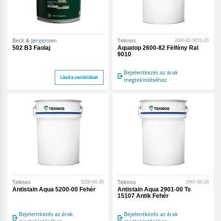
Beck & Jørgensen
Teknos
2600-82-9010-20
502 B3 Faolaj
Aquatop 2600-82 Félfény Ral
9010
Bejelentkezés az árak
Lásd a variációkat
megtekintéséhez
Teknos
Teknos
5200-00-20
2901-00-20
Antistain Aqua 5200-00 Fehér
Antistain Aqua 2901-00 Ts
15107 Antik Fehér
Bejelentkezés az árak
Bejelentkezés az árak