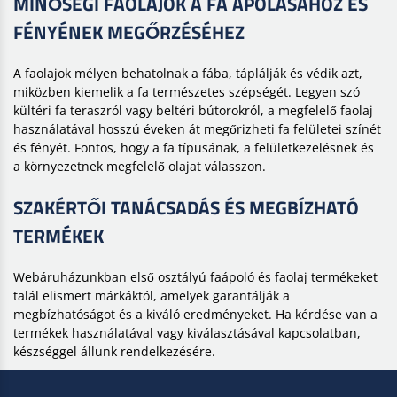
MINŐSÉGI FAOLAJOK A FA ÁPOLÁSÁHOZ ÉS
FÉNYÉNEK MEGŐRZÉSÉHEZ
A faolajok mélyen behatolnak a fába, táplálják és védik azt,
miközben kiemelik a fa természetes szépségét. Legyen szó
kültéri fa teraszról vagy beltéri bútorokról, a megfelelő faolaj
használatával hosszú éveken át megőrizheti fa felületei színét
és fényét. Fontos, hogy a fa típusának, a felületkezelésnek és
a környezetnek megfelelő olajat válasszon.
SZAKÉRTŐI TANÁCSADÁS ÉS MEGBÍZHATÓ
TERMÉKEK
Webáruházunkban első osztályú faápoló és faolaj termékeket
talál elismert márkáktól, amelyek garantálják a
megbízhatóságot és a kiváló eredményeket. Ha kérdése van a
termékek használatával vagy kiválasztásával kapcsolatban,
készséggel állunk rendelkezésére.