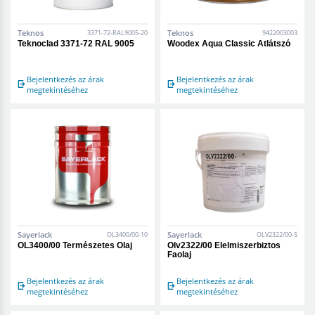
Teknos
Teknos
3371-72-RAL9005-20
9422003003
Teknoclad 3371-72 RAL 9005
Woodex Aqua Classic Átlátszó
Bejelentkezés az árak
Bejelentkezés az árak
megtekintéséhez
megtekintéséhez
Sayerlack
Sayerlack
OL3400/00-10
OLV2322/00-5
OL3400/00 Természetes Olaj
Olv2322/00 Élelmiszerbiztos
Faolaj
Bejelentkezés az árak
Bejelentkezés az árak
megtekintéséhez
megtekintéséhez