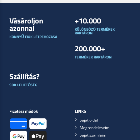
Vásároljon
+10.000
azonnal
KÜLÖNBÖZŐ TERMÉKEK
RAKTÁRON
KÖNNYŰ FIÓK LÉTREHOZÁSA
200.000+
TERMÉKEK RAKTÁRON
Szállítás?
SOK LEHETŐSÉG
Fizetési módok
LINKS
Saját oldal
Megrendeléseim
Saját számláim