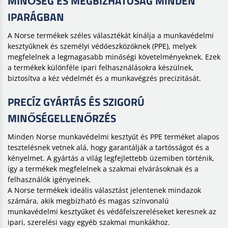
MINŐSÉG ÉS MEGBÍZHATÓSÁG MINDEN
IPARÁGBAN
A Norse termékek széles választékát kínálja a munkavédelmi
kesztyűknek és személyi védőeszközöknek (PPE), melyek
megfelelnek a legmagasabb minőségi követelményeknek. Ezek
a termékek különféle ipari felhasználásokra készülnek,
biztosítva a kéz védelmét és a munkavégzés precizitását.
PRECÍZ GYÁRTÁS ÉS SZIGORÚ
MINŐSÉGELLENŐRZÉS
Minden Norse munkavédelmi kesztyűt és PPE terméket alapos
tesztelésnek vetnek alá, hogy garantálják a tartósságot és a
kényelmet. A gyártás a világ legfejlettebb üzemiben történik,
így a termékek megfelelnek a szakmai elvárásoknak és a
felhasználók igényeinek.
A Norse termékek ideális választást jelentenek mindazok
számára, akik megbízható és magas színvonalú
munkavédelmi kesztyűket és védőfelszereléseket keresnek az
ipari, szerelési vagy egyéb szakmai munkákhoz.