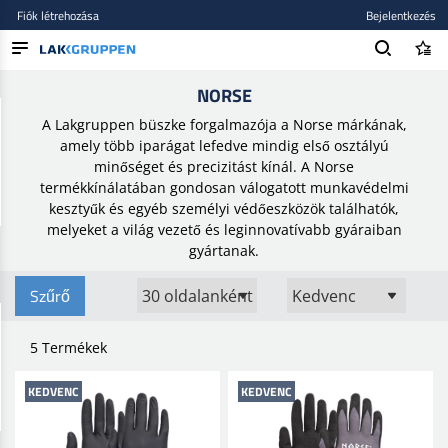
Fiók létrehozása
Bejelentkezés
Kezdőlap
/
Brands
/
Norse
NORSE
TERMÉKEK
A Lakgruppen büszke forgalmazója a Norse márkának,
BLOG
amely több iparágat lefedve mindig első osztályú
minőséget és precizitást kínál. A Norse
MÁRKÁK
termékkínálatában gondosan válogatott munkavédelmi
kesztyűk és egyéb személyi védőeszközök találhatók,
ÚJ BEKERÜLT
melyeket a világ vezető és leginnovatívabb gyáraiban
gyártanak.
Szűrő
5 Termékek
KEDVENC
KEDVENC