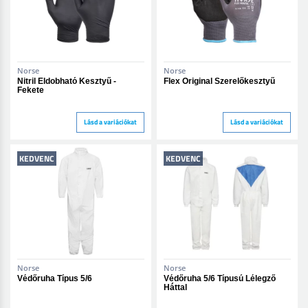
Norse
Norse
Nitril Eldobható Kesztyű -
Flex Original Szerelőkesztyű
Fekete
Lásd a variációkat
Lásd a variációkat
KEDVENC
KEDVENC
Norse
Norse
Védőruha Típus 5/6
Védőruha 5/6 Típusú Lélegző
Háttal