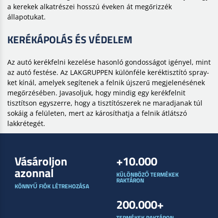
a kerekek alkatrészei hosszú éveken át megőrizzék
állapotukat.
KERÉKÁPOLÁS ÉS VÉDELEM
Az autó kerékfelni kezelése hasonló gondosságot igényel, mint
az autó festése. Az LAKGRUPPEN különféle keréktisztító spray-
ket kínál, amelyek segítenek a felnik újszerű megjelenésének
megőrzésében. Javasoljuk, hogy mindig egy kerékfelnit
tisztítson egyszerre, hogy a tisztítószerek ne maradjanak túl
sokáig a felületen, mert az károsíthatja a felnik átlátszó
lakkrétegét.
Vásároljon
+10.000
azonnal
KÜLÖNBÖZŐ TERMÉKEK
RAKTÁRON
KÖNNYŰ FIÓK LÉTREHOZÁSA
200.000+
TERMÉKEK RAKTÁRON