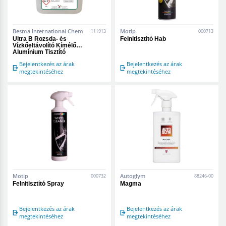
Besma International Chem
Motip
111913
000713
Ultra B Rozsda- és
Felnitisztító Hab
Vízkőeltávolító Kímélő
Alumínium Tisztító
Bejelentkezés az árak
Bejelentkezés az árak
megtekintéséhez
megtekintéséhez
Motip
Autoglym
000732
88246-00
Felnitisztító Spray
Magma
Bejelentkezés az árak
Bejelentkezés az árak
megtekintéséhez
megtekintéséhez