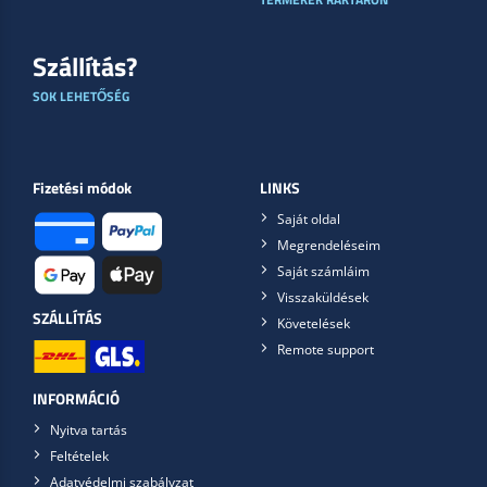
Szállítás?
SOK LEHETŐSÉG
Fizetési módok
LINKS
Saját oldal
Megrendeléseim
Saját számláim
Visszaküldések
SZÁLLÍTÁS
Követelések
Remote support
INFORMÁCIÓ
Nyitva tartás
Feltételek
Adatvédelmi szabályzat