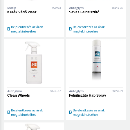
Motip
Autoglym
000733
88245-75
Kerék Védő Viasz
Savas Felnitisztító
Bejelentkezés az árak
Bejelentkezés az árak
megtekintéséhez
megtekintéséhez
Autoglym
Autoglym
88245-42
88250-09
Clean Wheels
Felnitisztító Hab Spray
Bejelentkezés az árak
Bejelentkezés az árak
megtekintéséhez
megtekintéséhez