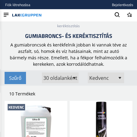
Fiók létrehozása
Bejelentkezés
Kezdőlap
/
Autóápolás és polírozás
/
Gumiabroncs- és
keréktisztítás
TERMÉKEK
GUMIABRONCS- ÉS KERÉKTISZTÍTÁS
BLOG
A gumiabroncsok és kerékfelnik jobban ki vannak téve az
aszfalt, só, homok és víz hatásainak, mint az autó
MÁRKÁK
bármely más része. Emellett, ha a fékpor felhalmozódik a
kerekeken, azok korrodálódhatnak.
ÚJ BEKERÜLT
Szűrő
10 Termékek
KEDVENC