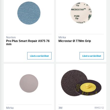
Norton
Mirka
Pro Plus Smart Repair A975 76
Microstar Ø 77Mm Grip
mm
Lásd a variációkat
Lásd a variációkat
Mirka
3M
88402-52