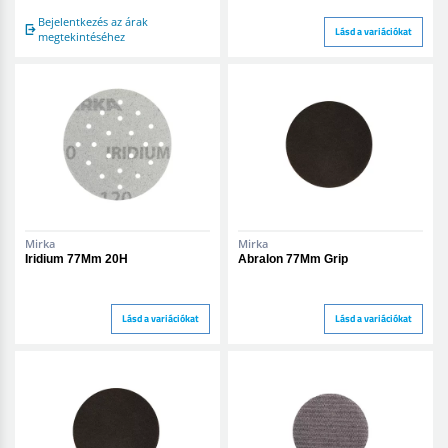
Bejelentkezés az árak
Lásd a variációkat
megtekintéséhez
Mirka
Mirka
Iridium 77Mm 20H
Abralon 77Mm Grip
Lásd a variációkat
Lásd a variációkat