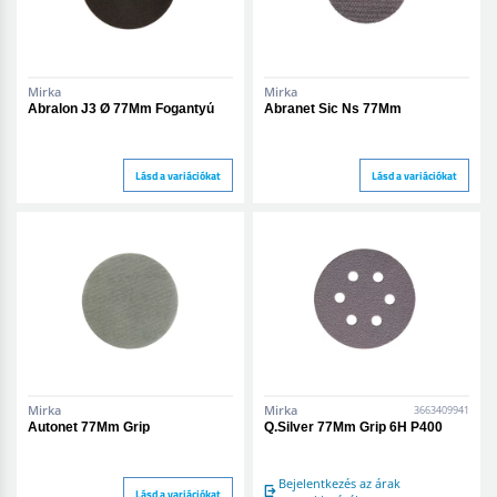
Mirka
Mirka
Abralon J3 Ø 77Mm Fogantyú
Abranet Sic Ns 77Mm
Lásd a variációkat
Lásd a variációkat
Mirka
Mirka
3663409941
Autonet 77Mm Grip
Q.Silver 77Mm Grip 6H P400
Bejelentkezés az árak
Lásd a variációkat