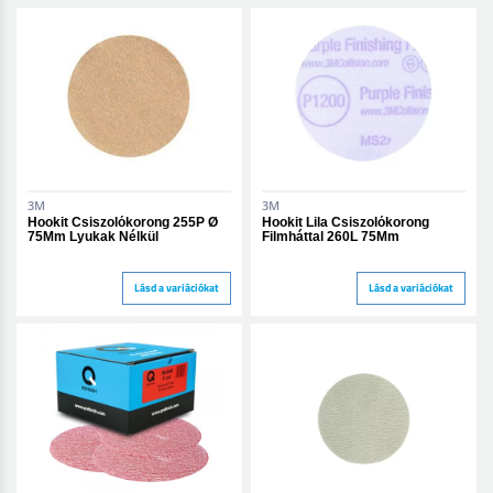
3M
3M
Hookit Csiszolókorong 255P Ø
Hookit Lila Csiszolókorong
75Mm Lyukak Nélkül
Filmháttal 260L 75Mm
Lásd a variációkat
Lásd a variációkat