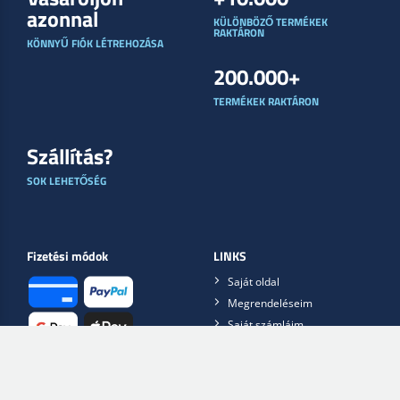
azonnal
KÜLÖNBÖZŐ TERMÉKEK
RAKTÁRON
KÖNNYŰ FIÓK LÉTREHOZÁSA
200.000+
TERMÉKEK RAKTÁRON
Szállítás?
SOK LEHETŐSÉG
Fizetési módok
LINKS
Saját oldal
Megrendeléseim
Saját számláim
Visszaküldések
SZÁLLÍTÁS
Követelések
Remote support