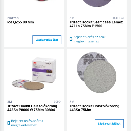
Norton
3M
88411-73
Ice Q255 80 Mm
Trizact Hookit Szemcsés Lemez
471La 75Mm P1500
Bejelentkezés az árak
Lásd a variációkat
megtekintéséhez
3M
3M
30804
Trizact Hookit Csiszolókorong
Trizact Hookit Csiszolókorong
443Sa P8000 Ø 75Mm 30804
443Sa 75Mm
Bejelentkezés az árak
Lásd a variációkat
megtekintéséhez