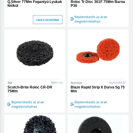
Q.Silver 77Mm Fogantyú Lyukak
Roloc Tr Disc 361F 75Mm Barna
Nélkül
P36
Bejelentkezés az árak
Lásd a variációkat
megtekintéséhez
3M
Norton
88411-16
66261096557
Scotch-Brite Roloc CR-DR
Blaze Rapid Strip X Durva Sg 75
75Mm
Mm
Bejelentkezés az árak
Bejelentkezés az árak
megtekintéséhez
megtekintéséhez