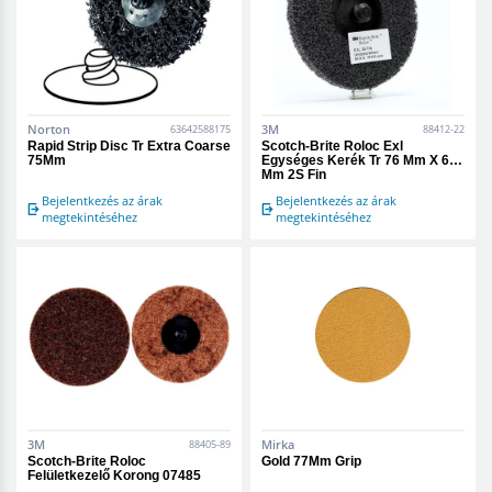
Norton
3M
63642588175
88412-22
Rapid Strip Disc Tr Extra Coarse
Scotch-Brite Roloc Exl
75Mm
Egységes Kerék Tr 76 Mm X 6
Mm 2S Fin
Bejelentkezés az árak
Bejelentkezés az árak
megtekintéséhez
megtekintéséhez
3M
Mirka
88405-89
Scotch-Brite Roloc
Gold 77Mm Grip
Felületkezelő Korong 07485