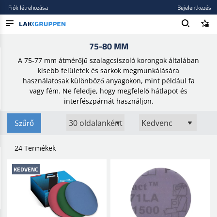
Fiók létrehozása
Bejelentkezés
Kezdőlap
/
Csiszolóanyagok
/
Csiszolókorong
/
75-80 mm
75-80 MM
TERMÉKEK
A 75-77 mm átmérőjű szalagcsiszoló korongok általában
BLOG
kisebb felületek és sarkok megmunkálására
használatosak különböző anyagokon, mint például fa
MÁRKÁK
vagy fém. Ne feledje, hogy megfelelő hátlapot és
interfészpárnát használjon.
ÚJ BEKERÜLT
Szűrő
24 Termékek
KEDVENC