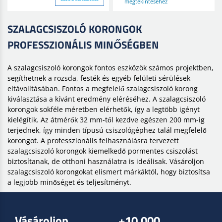
megtekintéséhez
SZALAGCSISZOLÓ KORONGOK
PROFESSZIONÁLIS MINŐSÉGBEN
A szalagcsiszoló korongok fontos eszközök számos projektben,
segíthetnek a rozsda, festék és egyéb felületi sérülések
eltávolításában. Fontos a megfelelő szalagcsiszoló korong
kiválasztása a kívánt eredmény eléréséhez. A szalagcsiszoló
korongok sokféle méretben elérhetők, így a legtöbb igényt
kielégítik. Az átmérők 32 mm-től kezdve egészen 200 mm-ig
terjednek, így minden típusú csiszológéphez talál megfelelő
korongot. A professzionális felhasználásra tervezett
szalagcsiszoló korongok kiemelkedő pormentes csiszolást
biztosítanak, de otthoni használatra is ideálisak. Vásároljon
szalagcsiszoló korongokat elismert márkáktól, hogy biztosítsa
a legjobb minőséget és teljesítményt.
Vásároljon
+10.000