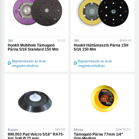
3M
3M
51122
88404-43
Hookit Multihole Támogató
Hookit Háttámasztó Párna 15H
Párna 5/16 Standard 150 Mm
5/16 150 Mm
Bejelentkezés az árak
Bejelentkezés az árak
megtekintéséhez
megtekintéséhez
Rupes
Mirka
990-003
8294791311
990.003 Pad Velcro 5/16" RA75-
Támogató Párna 77mm 1/4"
höz Soft Ø 75 mm
Grip Medium