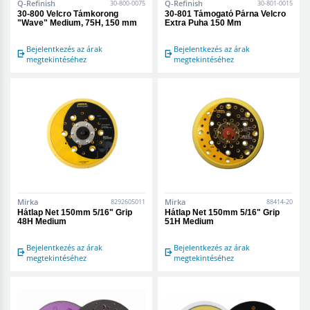
Q-Refinish
Q-Refinish
30-800-0075
30-801-0015
30-800 Velcro Támkorong
30-801 Támogató Párna Velcro
"Wave" Medium, 75H, 150 mm
Extra Puha 150 Mm
Bejelentkezés az árak
Bejelentkezés az árak
megtekintéséhez
megtekintéséhez
Mirka
Mirka
8292605011
88414-20
Hátlap Net 150mm 5/16" Grip
Hátlap Net 150mm 5/16" Grip
48H Medium
51H Medium
Bejelentkezés az árak
Bejelentkezés az árak
megtekintéséhez
megtekintéséhez