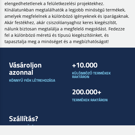
Norton
3M
88413-57
88404-45
Pro Interface Pad 150 X 10 Mm
Hookit Interface Pad 150 X 10
15 Lyuk
Mm 15 Lyuk 50396
Bejelentkezés az árak
Bejelentkezés az árak
megtekintéséhez
megtekintéséhez
1
2
3
SZÉLES VÁLASZTÉKÚ KIEGÉSZÍTŐK KEDVEZŐ
ÁRON
A Lakgruppen-nél megértjük, hogy a megfelelő kiegészítők
elengedhetetlenek a felületkezelési projektekhez.
Kínálatunkban megtalálhatók a legjobb minőségű termékek,
amelyek megfelelnek a különböző igényeknek és iparágaknak.
Akár festékhez, akár csiszolóanyaghoz keres kiegészítőt,
nálunk biztosan megtalálja a megfelelő megoldást. Fedezze
fel a különböző méretű és típusú kiegészítőinket, és