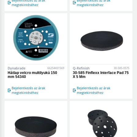
Bejelentkezés az árak
Bejelentkezés az árak
megtekintéséhez
megtekintéséhez
Dynabrade
Q-Refinish
66254431569
30-585-0575
Hátlap velcro multilyukú 150
30-585 Finflexx Interface Pad 75
mm 54340
X 5 Mm
Bejelentkezés az árak
Bejelentkezés az árak
megtekintéséhez
megtekintéséhez