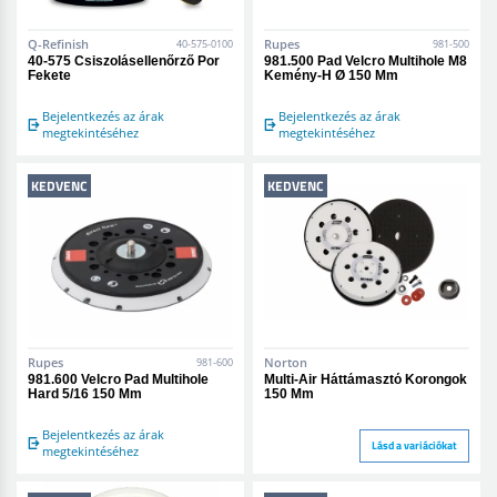
Q-Refinish
Rupes
40-575-0100
981-500
40-575 Csiszolásellenőrző Por
981.500 Pad Velcro Multihole M8
Fekete
Kemény-H Ø 150 Mm
Bejelentkezés az árak
Bejelentkezés az árak
megtekintéséhez
megtekintéséhez
KEDVENC
KEDVENC
Rupes
Norton
981-600
981.600 Velcro Pad Multihole
Multi-Air Háttámasztó Korongok
Hard 5/16 150 Mm
150 Mm
Bejelentkezés az árak
Lásd a variációkat
megtekintéséhez