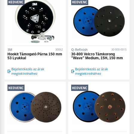
KEDVENC
KEDVENC
3M
Q-Refinish
30062
30-800-0015
Hookit Támogató Párna 150 mm
30-800 Velcro Támkorong
53 Lyukkal
"Wave" Medium, 15H, 150 mm
Bejelentkezés az árak
Bejelentkezés az árak
megtekintéséhez
megtekintéséhez
KEDVENC
KEDVENC