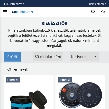
Fiók létrehozása
Bejelentkezés
Kezdőlap
/
Csiszolóanyagok
/
Kiegészítők
KIEGÉSZÍTŐK
TERMÉKEK
Kínálatunkban különböző kiegészítők találhatók, amelyek
BLOG
segítik a felületkezelési munkákat. Legyen szó festékekről,
bevonatokról vagy csiszolóanyagokról, nálunk mindent
MÁRKÁK
megtalál.
ÚJ BEKERÜLT
Szűrő
69 Termékek
KEDVENC
KEDVENC