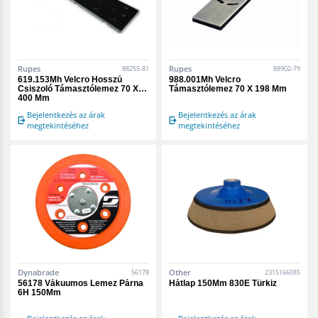
Rupes
Rupes
88255-81
88902-79
619.153Mh Velcro Hosszú
988.001Mh Velcro
Csiszoló Támasztólemez 70 X
Támasztólemez 70 X 198 Mm
400 Mm
Bejelentkezés az árak
Bejelentkezés az árak
megtekintéséhez
megtekintéséhez
Dynabrade
Other
56178
2315166085
56178 Vákuumos Lemez Párna
Hátlap 150Mm 830E Türkiz
6H 150Mm