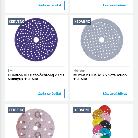
Lásd a variációkat
Lásd a variációkat
KEDVENC
KEDVENC
3M
Norton
Cubitron Ii Csiszolókorong 737U
Multi-Air Plus A975 Soft-Touch
Multilyuk 150 Mm
150 Mm
Lásd a variációkat
Lásd a variációkat
KEDVENC
KEDVENC