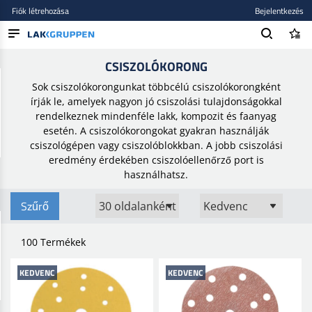
Fiók létrehozása
Bejelentkezés
Kezdőlap
/
Csiszolóanyagok
/
Csiszolókorong
CSISZOLÓKORONG
TERMÉKEK
Sok csiszolókorongunkat többcélú csiszolókorongként
BLOG
írják le, amelyek nagyon jó csiszolási tulajdonságokkal
rendelkeznek mindenféle lakk, kompozit és faanyag
MÁRKÁK
esetén. A csiszolókorongokat gyakran használják
csiszológépen vagy csiszolóblokkban. A jobb csiszolási
ÚJ BEKERÜLT
eredmény érdekében csiszolóellenőrző port is
használhatsz.
Szűrő
100 Termékek
KEDVENC
KEDVENC