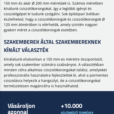
150 mm és akár Ø 200 mm méretűek is. Számos méretben
kínálunk csiszolókorongokat, így a legtöbb igényt és
csiszológépet ki tudunk szolgálni. Sok építőipari boltban
észlelheted, hogy a csiszolókorongok és csiszolókorongok Ø
120 mm átmérőben is elérhetők, amely szintén nagyon
gyakori méret a csiszolókorongok esetében.
SZAKEMBEREK ÁLTAL SZAKEMBEREKNEK
KÍNÁLT VÁLASZTÉK
Kínálatunk elsősorban a 150 mm-es méretre összpontosít,
amely sok szakember számára szabványos. A választékban
minden célra alkalmas csiszolókorongokat találsz, amelyeket
professzionális használatra fejlesztettek ki, ahol a pormentes
csiszolásra helyezik a hangsúlyt, de a csiszolókorongokat
természetesen magáncélra is használhatod.
Vásároljon
+10.000
azonnal
KÜLÖNBÖZŐ TERMÉKEK