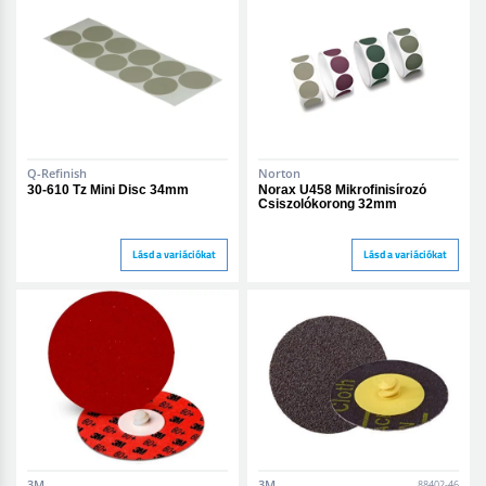
Q-Refinish
Norton
30-610 Tz Mini Disc 34mm
Norax U458 Mikrofinisírozó
Csiszolókorong 32mm
Lásd a variációkat
Lásd a variációkat
3M
3M
88402-46