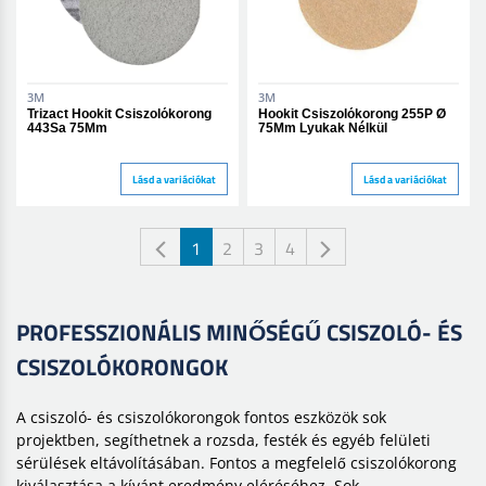
3M
3M
Trizact Hookit Csiszolókorong
Hookit Csiszolókorong 255P Ø
443Sa 75Mm
75Mm Lyukak Nélkül
Lásd a variációkat
Lásd a variációkat
1
2
3
4
PROFESSZIONÁLIS MINŐSÉGŰ CSISZOLÓ- ÉS
CSISZOLÓKORONGOK
A csiszoló- és csiszolókorongok fontos eszközök sok
projektben, segíthetnek a rozsda, festék és egyéb felületi
sérülések eltávolításában. Fontos a megfelelő csiszolókorong
kiválasztása a kívánt eredmény eléréséhez. Sok