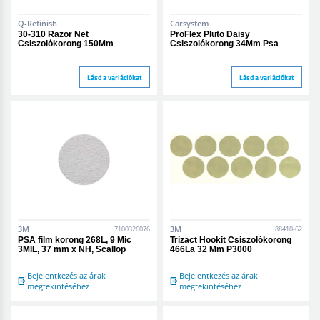
Q-Refinish
Carsystem
30-310 Razor Net
ProFlex Pluto Daisy
Csiszolókorong 150Mm
Csiszolókorong 34Mm Psa
Lásd a variációkat
Lásd a variációkat
3M
3M
7100326076
88410-62
PSA film korong 268L, 9 Mic
Trizact Hookit Csiszolókorong
3MIL, 37 mm x NH, Scallop
466La 32 Mm P3000
Bejelentkezés az árak
Bejelentkezés az árak
megtekintéséhez
megtekintéséhez