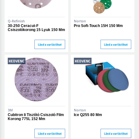
Q-Refinish
Norton
30-250 Ceracut-F
Pro Soft-Touch 15H 150 Mm
Csiszolókorong 15 Lyuk 150 Mm
Lásd a variációkat
Lásd a variációkat
KEDVENC
KEDVENC
3M
Norton
Cubitron Ii Tisztító Csiszoló Film
Ice Q255 80 Mm
Korong 775L 152 Mm
Lásd a variációkat
Lásd a variációkat