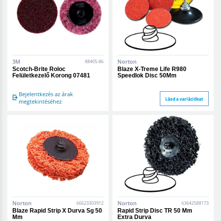
3M
Norton
88405-86
Scotch-Brite Roloc
Blaze X-Treme Life R980
Felületkezelő Korong 07481
Speedlok Disc 50Mm
Bejelentkezés az árak
Lásd a variációkat
megtekintéséhez
Norton
Norton
66623303912
63642588173
Blaze Rapid Strip X Durva Sg 50
Rapid Strip Disc TR 50 Mm
Mm
Extra Durva