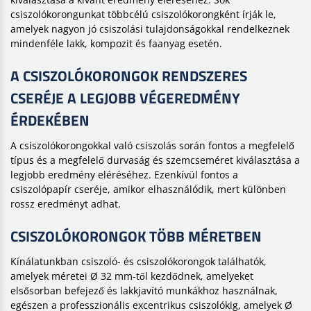
csiszolókorongunkat többcélú csiszolókorongként írják le,
amelyek nagyon jó csiszolási tulajdonságokkal rendelkeznek
mindenféle lakk, kompozit és faanyag esetén.
A CSISZOLÓKORONGOK RENDSZERES
CSERÉJE A LEGJOBB VÉGEREDMÉNY
ÉRDEKÉBEN
A csiszolókorongokkal való csiszolás során fontos a megfelelő
típus és a megfelelő durvaság és szemcseméret kiválasztása a
legjobb eredmény eléréséhez. Ezenkívül fontos a
csiszolópapír cseréje, amikor elhasználódik, mert különben
rossz eredményt adhat.
CSISZOLÓKORONGOK TÖBB MÉRETBEN
Kínálatunkban csiszoló- és csiszolókorongok találhatók,
amelyek méretei Ø 32 mm-től kezdődnek, amelyeket
elsősorban befejező és lakkjavító munkákhoz használnak,
egészen a professzionális excentrikus csiszolókig, amelyek Ø