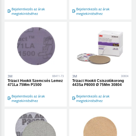
Bejelentkezés az árak
Bejelentkezés az árak
megtekintéséhez
megtekintéséhez
3M
3M
88411-73
30804
Trizact Hookit Szemcsés Lemez
Trizact Hookit Csiszolókorong
471La 75Mm P1500
443Sa P8000 Ø 75Mm 30804
Bejelentkezés az árak
Bejelentkezés az árak
megtekintéséhez
megtekintéséhez