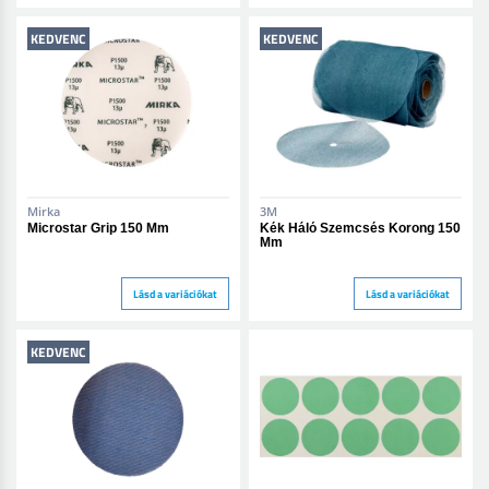
KEDVENC
KEDVENC
Mirka
3M
Microstar Grip 150 Mm
Kék Háló Szemcsés Korong 150
Mm
Lásd a variációkat
Lásd a variációkat
KEDVENC