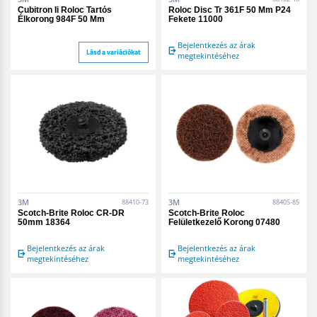
Cubitron Ii Roloc Tartós
Roloc Disc Tr 361F 50 Mm P24
Élkorong 984F 50 Mm
Fekete 11000
Bejelentkezés az árak
Lásd a variációkat
megtekintéséhez
3M
3M
88410-73
88405-85
Scotch-Brite Roloc CR-DR
Scotch-Brite Roloc
50mm 18364
Felületkezelő Korong 07480
Bejelentkezés az árak
Bejelentkezés az árak
megtekintéséhez
megtekintéséhez