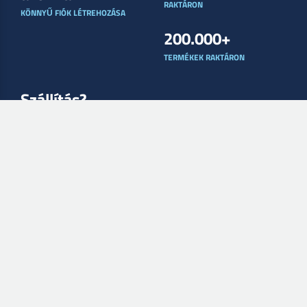
RAKTÁRON
KÖNNYŰ FIÓK LÉTREHOZÁSA
200.000+
TERMÉKEK RAKTÁRON
Szállítás?
SOK LEHETŐSÉG
Fizetési módok
LINKS
Saját oldal
Megrendeléseim
Saját számláim
Visszaküldések
SZÁLLÍTÁS
Követelések
Remote support