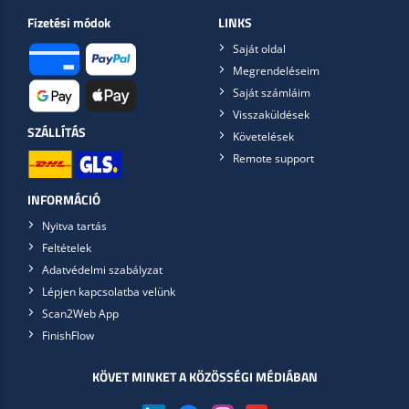
Fizetési módok
LINKS
Saját oldal
Megrendeléseim
Saját számláim
Visszaküldések
SZÁLLÍTÁS
Követelések
Remote support
INFORMÁCIÓ
Nyitva tartás
Feltételek
Adatvédelmi szabályzat
Lépjen kapcsolatba velünk
Scan2Web App
FinishFlow
KÖVET MINKET A KÖZÖSSÉGI MÉDIÁBAN