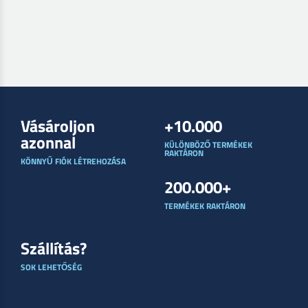
Vásároljon
+10.000
azonnal
KÜLÖNBÖZŐ TERMÉKEK
RAKTÁRON
KÖNNYŰ FIÓK LÉTREHOZÁSA
200.000+
TERMÉKEK RAKTÁRON
Szállítás?
SOK LEHETŐSÉG