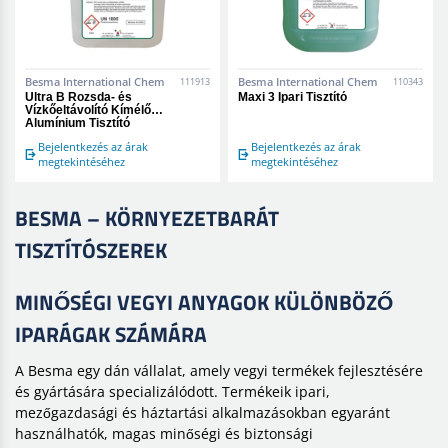
Besma International Chem
Besma International Chem
111913
110343
Ultra B Rozsda- és
Maxi 3 Ipari Tisztító
Vízkőeltávolító Kímélő
Alumínium Tisztító
Bejelentkezés az árak
Bejelentkezés az árak
megtekintéséhez
megtekintéséhez
BESMA – KÖRNYEZETBARÁT
TISZTÍTÓSZEREK
MINŐSÉGI VEGYI ANYAGOK KÜLÖNBÖZŐ
IPARÁGAK SZÁMÁRA
A Besma egy dán vállalat, amely vegyi termékek fejlesztésére
és gyártására specializálódott. Termékeik ipari,
mezőgazdasági és háztartási alkalmazásokban egyaránt
használhatók, magas minőségi és biztonsági