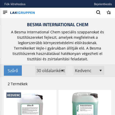
Fiók létrehozása
Bejelentkezés
Kezdőlap
/
Brands
/
Besma International Chem
BESMA INTERNATIONAL CHEM
TERMÉKEK
A Besma International Chem
speciális szappanokat és
BLOG
tisztítószereket fejleszt, amelyek megfelelnek a
legkorszerűbb környezetvédelmi előírásoknak.
MÁRKÁK
Termékeiket Vejle-i gyárukban állítják elő. A Besma
tisztítószerek használatával hatékonyan végezheti el
ÚJ BEKERÜLT
tisztítási és zsírtalanítási feladatait.
Szűrő
2 Termékek
KEDVENC