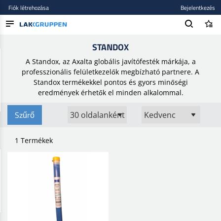
Fiók létrehozása
Bejelentkezés
Kezdőlap
/
Brands
/
Standox
STANDOX
TERMÉKEK
A Standox, az Axalta globális javítófesték márkája, a
BLOG
professzionális felületkezelők megbízható partnere. A
Standox termékekkel pontos és gyors minőségi
MÁRKÁK
eredmények érhetők el minden alkalommal.
ÚJ BEKERÜLT
Szűrő
1 Termékek