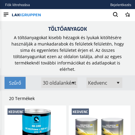
Fiók létrehozása
Bejelentkezés
Kezdőlap
/
Festékek és lakkok
/
Autófesték
/
Töltőanyagok
TÖLTŐANYAGOK
TERMÉKEK
A töltőanyagokat kisebb hézagok és lyukak kitöltésére
BLOG
használják a munkadarabok és felületek felületén, hogy
sima és egyenletes felületet érjen el. Az összes
MÁRKÁK
töltőanyagunkat ezen az oldalon találja, ahol az egyes
termékeknél további információkat és adatlapokat is
ÚJ BEKERÜLT
elérhet.
Szűrő
20 Termékek
KEDVENC
KEDVENC