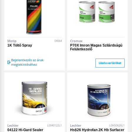
Motip
Cromax
04064
1K Töltő Spray
P70X Imron Magas Szilárdságú
Felületkezelő
Bejelentkezés az árak
Lásd a variációkat
megtekintéséhez
Lechler
Lechler
L0040122L1
L0HS0626L1
04122 Hi-Gard Sealer
Hs626 Hydrofan 2K Hb Surfacer