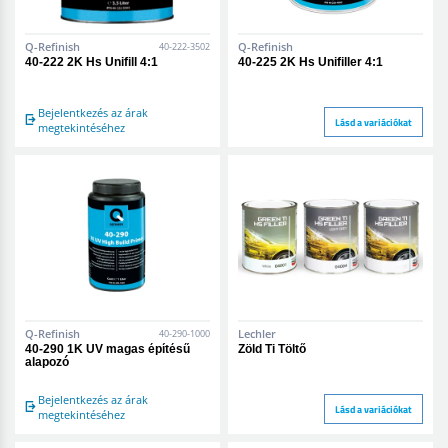
Q-Refinish
Q-Refinish
40-222-3502
40-222 2K Hs Unifill 4:1
40-225 2K Hs Unifiller 4:1
Bejelentkezés az árak
Lásd a variációkat
megtekintéséhez
Q-Refinish
Lechler
40-290-1000
40-290 1K UV magas építésű
Zöld Ti Töltő
alapozó
Bejelentkezés az árak
Lásd a variációkat
megtekintéséhez