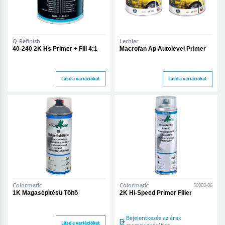
Q-Refinish
Lechler
40-240 2K Hs Primer + Fill 4:1
Macrofan Ap Autolevel Primer
Lásd a variációkat
Lásd a variációkat
Colormatic
Colormatic
50003-06
1K Magasépítésű Töltő
2K Hi-Speed Primer Filler
Bejelentkezés az árak
Lásd a variációkat