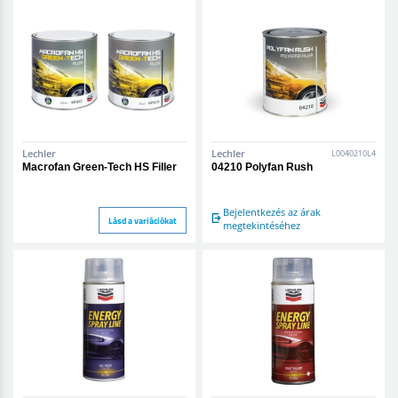
Lechler
Lechler
L0040210L4
Macrofan Green-Tech HS Filler
04210 Polyfan Rush
Bejelentkezés az árak
Lásd a variációkat
megtekintéséhez