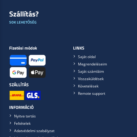
Szállítás?
SOK LEHETŐSÉG
Fizetési módok
LINKS
Saját oldal
Megrendeléseim
Saját számláim
Visszaküldések
SZÁLLÍTÁS
Követelések
Remote support
INFORMÁCIÓ
Nyitva tartás
Feltételek
Adatvédelmi szabályzat