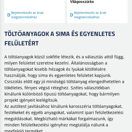
Világosszürke
Bejelentkezés az árak
Bejelentkezés az árak
megtekintéséhez
megtekintéséhez
TÖLTŐANYAGOK A SIMA ÉS EGYENLETES
FELÜLETÉRT
A töltőanyagok közül sokféle létezik, és a választás attól függ,
milyen felületet szeretne kezelni. Általánosságban a
töltőanyagokat kisebb hézagok és lyukak kitöltésére
használják, hogy sima és egyenletes felületet kapjunk.
Csiszolás előtt egy jó minőségű töltőanyag elengedhetetlen a
tökéletes, fényes végső réteghez. Széles választékban
kínálunk különböző típusú töltőanyagokat, hogy bármilyen
projekt igényeit kielégítsük.
Az autótest javításához kínálunk karosszéria töltőanyagokat,
festékeket és egyéb anyagokat, valamint ipari felületkezelési
megoldásokat. Megbízható márkákat forgalmazunk, így
minden felületkezelési igényhez megtalálja nálunk a
megfelelő terméket.