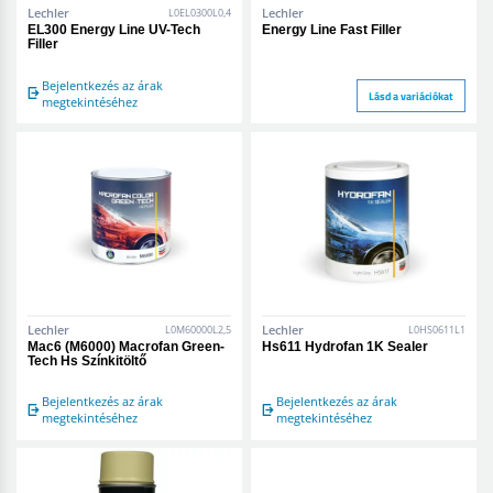
Lechler
Lechler
L0EL0300L0,4
EL300 Energy Line UV-Tech
Energy Line Fast Filler
Filler
Bejelentkezés az árak
Lásd a variációkat
megtekintéséhez
Lechler
Lechler
L0M60000L2,5
L0HS0611L1
Mac6 (M6000) Macrofan Green-
Hs611 Hydrofan 1K Sealer
Tech Hs Színkitöltő
Bejelentkezés az árak
Bejelentkezés az árak
megtekintéséhez
megtekintéséhez