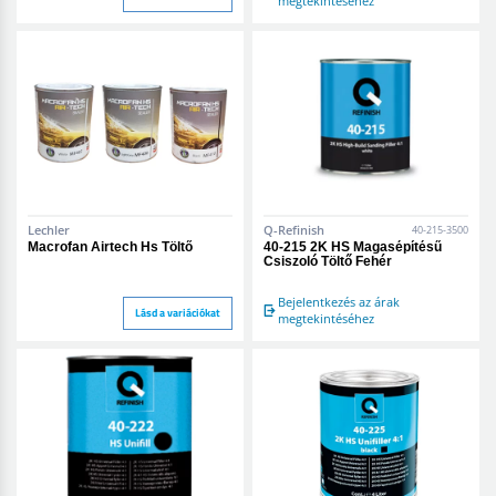
megtekintéséhez
Lechler
Q-Refinish
40-215-3500
Macrofan Airtech Hs Töltő
40-215 2K HS Magasépítésű
Csiszoló Töltő Fehér
Bejelentkezés az árak
Lásd a variációkat
megtekintéséhez