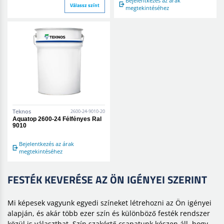
Bejelentkezés az árak
Válassz színt
megtekintéséhez
Teknos
2600-24-9010-20
Aquatop 2600-24 Félfényes Ral
9010
Bejelentkezés az árak
megtekintéséhez
FESTÉK KEVERÉSE AZ ÖN IGÉNYEI SZERINT
Mi képesek vagyunk egyedi színeket létrehozni az Ön igényei
alapján, és akár több ezer szín és különböző festék rendszer
közül is választhat. Szín szakértő csapatunk készen áll, hogy