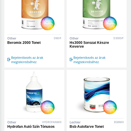
Other
Other
DMI/F
D3000/F
Beromix 2000 Tonet
Hs3000 Sorozat Készre
Keverve
Bejelentkezés az árak
Bejelentkezés az árak
megtekintéséhez
megtekintéséhez
Other
Lechler
HYDROFANMIX
BSBMIX
Hydrofan Autó Szín Tónusos
Bsb Autofarve Tonet