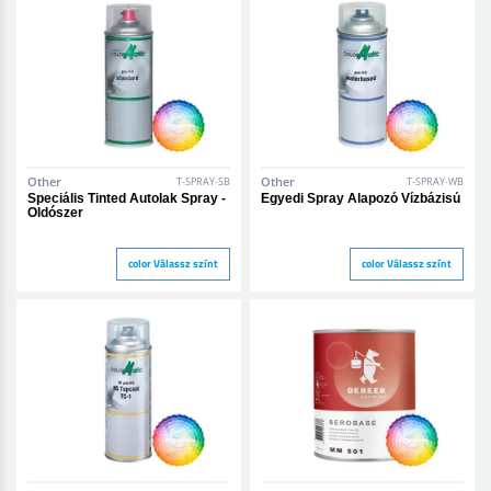
Other
Other
T-SPRAY-SB
T-SPRAY-WB
Speciális Tinted Autolak Spray -
Egyedi Spray Alapozó Vízbázisú
Oldószer
color Válassz színt
color Válassz színt