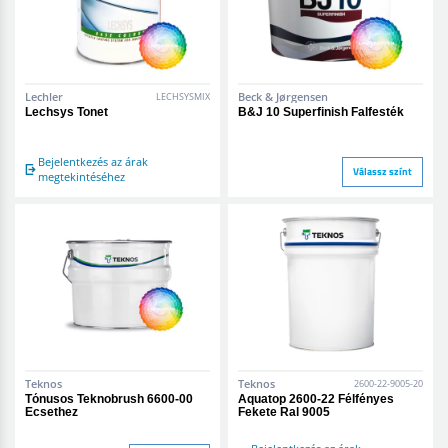
Lechler
Beck & Jørgensen
LECHSYSMIX
Lechsys Tonet
B&J 10 Superfinish Falfesték
Bejelentkezés az árak
Válassz színt
megtekintéséhez
Teknos
Teknos
2600-22-9005-20
Tónusos Teknobrush 6600-00
Aquatop 2600-22 Félfényes
Ecsethez
Fekete Ral 9005