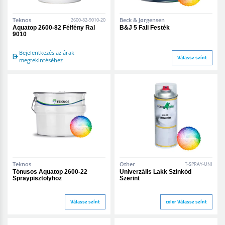
Teknos
Beck & Jørgensen
2600-82-9010-20
Aquatop 2600-82 Félfény Ral
B&J 5 Fali Festék
9010
Bejelentkezés az árak
Válassz színt
megtekintéséhez
Teknos
Other
T-SPRAY-UNI
Tónusos Aquatop 2600-22
Univerzális Lakk Színkód
Spraypisztolyhoz
Szerint
Válassz színt
color Válassz színt