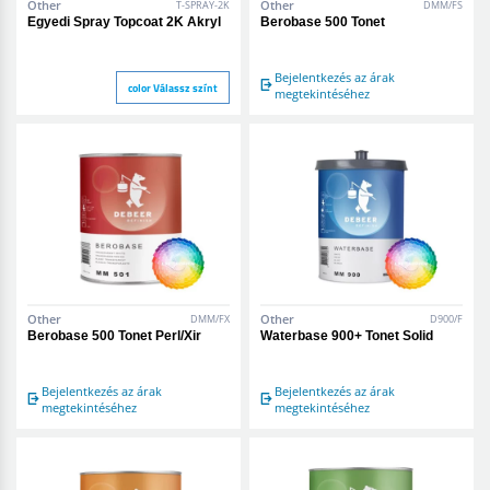
Other
Other
T-SPRAY-2K
DMM/FS
Egyedi Spray Topcoat 2K Akryl
Berobase 500 Tonet
Bejelentkezés az árak
color Válassz színt
megtekintéséhez
Other
Other
DMM/FX
D900/F
Berobase 500 Tonet Perl/Xir
Waterbase 900+ Tonet Solid
Bejelentkezés az árak
Bejelentkezés az árak
megtekintéséhez
megtekintéséhez