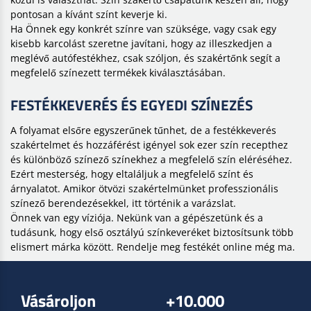
pontosan a kívánt színt keverje ki.
Ha Önnek egy konkrét színre van szüksége, vagy csak egy
kisebb karcolást szeretne javítani, hogy az illeszkedjen a
meglévő autófestékhez, csak szóljon, és szakértőnk segít a
megfelelő színezett termékek kiválasztásában.
FESTÉKKEVERÉS ÉS EGYEDI SZÍNEZÉS
A folyamat elsőre egyszerűnek tűnhet, de a festékkeverés
szakértelmet és hozzáférést igényel sok ezer szín recepthez
és különböző színező színekhez a megfelelő szín eléréséhez.
Ezért mesterség, hogy eltaláljuk a megfelelő színt és
árnyalatot. Amikor ötvözi szakértelmünket professzionális
színező berendezésekkel, itt történik a varázslat.
Önnek van egy víziója. Nekünk van a gépészetünk és a
tudásunk, hogy első osztályú színkeveréket biztosítsunk több
elismert márka között. Rendelje meg festékét online még ma.
Vásároljon
+10.000