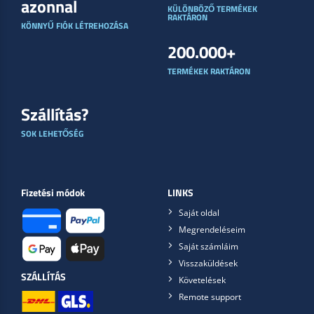
azonnal
KÜLÖNBÖZŐ TERMÉKEK
RAKTÁRON
KÖNNYŰ FIÓK LÉTREHOZÁSA
200.000+
TERMÉKEK RAKTÁRON
Szállítás?
SOK LEHETŐSÉG
Fizetési módok
LINKS
Saját oldal
Megrendeléseim
Saját számláim
Visszaküldések
SZÁLLÍTÁS
Követelések
Remote support