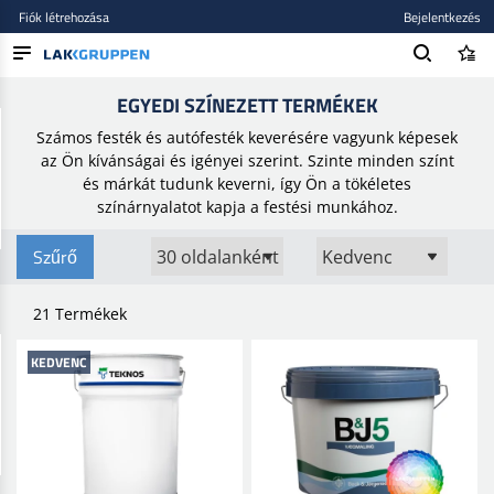
Fiók létrehozása
Bejelentkezés
Kezdőlap
/
Festékek és lakkok
/
Egyedi színezett termékek
EGYEDI SZÍNEZETT TERMÉKEK
TERMÉKEK
Számos festék és autófesték keverésére vagyunk képesek
BLOG
az Ön kívánságai és igényei szerint. Szinte minden színt
és márkát tudunk keverni, így Ön a tökéletes
MÁRKÁK
színárnyalatot kapja a festési munkához.
ÚJ BEKERÜLT
Szűrő
21 Termékek
KEDVENC