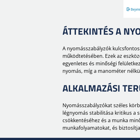
Bejel
ÁTTEKINTÉS A N
A nyomásszabályzók kulcsfontos
működtetésében. Ezek az eszközö
egyenletes és minőségi felületk
nyomás, míg a manométer nélkül
ALKALMAZÁSI TER
Nyomásszabályzókat széles körb
légnyomás stabilitása kritikus a 
csökkentéséhez és a munka minős
munkafolyamatokat, és biztosítj