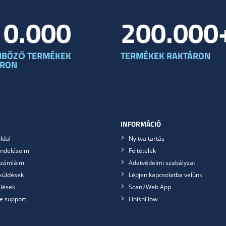
10.000
200.000
NBÖZŐ TERMÉKEK
TERMÉKEK RAKTÁRON
ÁRON
INFORMÁCIÓ
ldal
Nyitva tartás
ndeléseim
Feltételek
számláim
Adatvédelmi szabályzat
küldések
Lépjen kapcsolatba velünk
lések
Scan2Web App
e support
FinishFlow