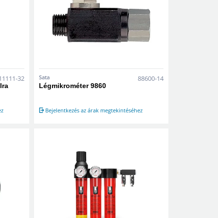
Sata
11111-32
88600-14
lra
Légmikrométer 9860
ez
Bejelentkezés az árak megtekintéséhez