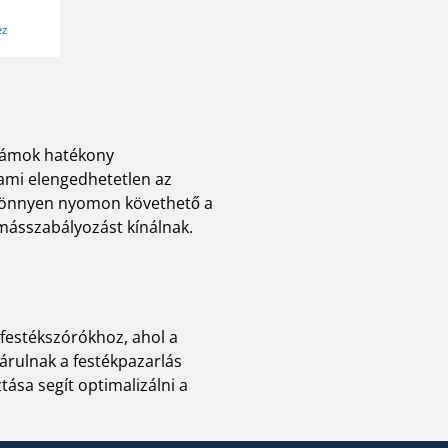
ez
zámok hatékony
ami elengedhetetlen az
l könnyen nyomon követhető a
ásszabályozást kínálnak.
festékszórókhoz, ahol a
járulnak a festékpazarlás
sa segít optimalizálni a