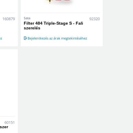
Sata
160879
92320
Filter 484 Triple-Stage S - Fali
szerelés
ez
Bejelentkezés az árak megtekintéséhez
60151
szer