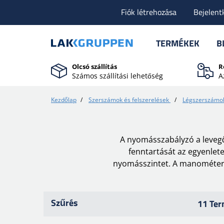
Fiók létrehozása
Bejelent
TERMÉKEK
B
Olcsó szállítás
R
Számos szállítási lehetőség
A
Kezdőlap
/
Szerszámok és felszerelések
/
Légszerszámo
A nyomásszabályzó a levegő
fenntartását az egyenlete
nyomásszintet. A manométer n
Szűrés
11 Te