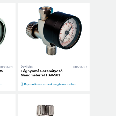
Devilbiss
88001-01
88601-37
5W
Légnyomás-szabályozó
Manométerrel HAV-501
ez
Bejelentkezés az árak megtekintéséhez