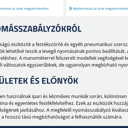
entkezés az árak megtekintéséhez
Bejelentkezés az árak megtekintéséh
YOMÁSSZABÁLYZÓKRÓL
ságú eszközök a festékszórók és egyéb pneumatikus szers
k lehetővé teszik a levegő nyomásának pontos beállítását, 
ezeléshez. A manométerrel felszerelt modellek segítségéve
i változatok egyszerűbbek, de ugyanolyan megbízható nyom
ÜLETEK ÉS ELŐNYÖK
en használnak ipari és kézműves munkák során, különösen 
sima és egyenletes festékfelvitelhez. Ezek az eszközök hozzá
égének javításához. A megfelelő nyomásszabályzó kiválasztá
a a hosszú távú megbízhatóságot a felhasználók számára.