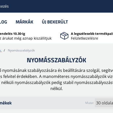
kezés
LOG
MÁRKÁK
ÚJ BEKERÜLT
endelés 10.30-ig
A legszélesebb termékpal
z árukat még aznap kiszállítjuk
Felületkezelésre
k
/
Nyomásszabályzók
NYOMÁSSZABÁLYZÓK
 nyomásának szabályozására és beállítására szolgál, segít
s felvitel érdekében. A manométeres nyomásszabályzók vizuál
élküli nyomásszabályzók pedig stabil nyomásszabályozást bi
nélkül.
rmékek
Mutat