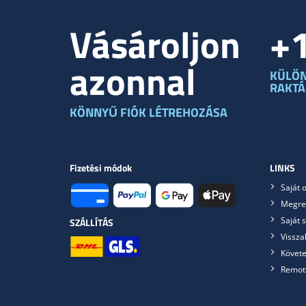
Vásároljon
+
azonnal
KÜLÖ
RAKT
KÖNNYŰ FIÓK LÉTREHOZÁSA
Fizetési módok
LINKS
Saját o
Megre
Saját 
SZÁLLÍTÁS
Vissza
Követe
Remot