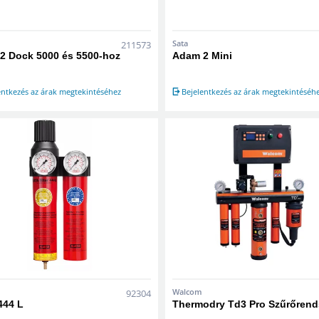
Sata
211573
2 Dock 5000 és 5500-hoz
Adam 2 Mini
entkezés az árak megtekintéséhez
Bejelentkezés az árak megtekintéséh
Walcom
92304
 444 L
Thermodry Td3 Pro Szűrőrend