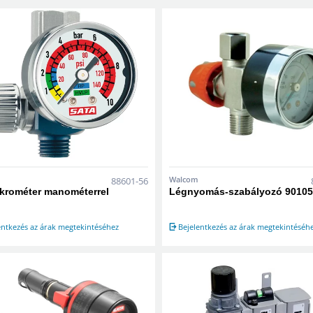
Walcom
88601-56
krométer manométerrel
Légnyomás-szabályozó 9010
entkezés az árak megtekintéséhez
Bejelentkezés az árak megtekintéséh