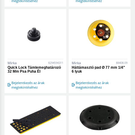
megtekintéséhez
megtekintéséhez
Mirka
Mirka
8294594311
88408-09
Quick Lock Támlemeghatározó
Háttámasztó pad Ø 77 mm 1/4"
32 Mm Psa Puha Él
6 lyuk
Bejelentkezés az árak
Bejelentkezés az árak
megtekintéséhez
megtekintéséhez