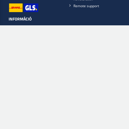
Remote support
INFORMÁCIÓ
Nyitva tartás
Feltételek
Adatvédelmi szabályzat
Lépjen kapcsolatba velünk
Scan2Web App
FinishFlow
KÖVET MINKET A KÖZÖSSÉGI MÉDIÁBAN
Download app