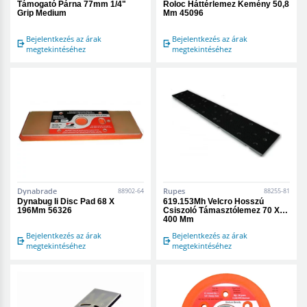
Támogató Párna 77mm 1/4"
Roloc Háttérlemez Kemény 50,8
Grip Medium
Mm 45096
Bejelentkezés az árak
Bejelentkezés az árak
megtekintéséhez
megtekintéséhez
Dynabrade
Rupes
88902-64
88255-81
Dynabug Ii Disc Pad 68 X
619.153Mh Velcro Hosszú
196Mm 56326
Csiszoló Támasztólemez 70 X
400 Mm
Bejelentkezés az árak
Bejelentkezés az árak
megtekintéséhez
megtekintéséhez