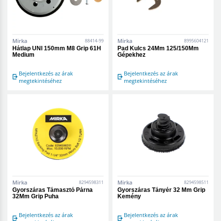
Mirka
Mirka
88414-99
8995604121
Hátlap UNI 150mm M8 Grip 61H
Pad Kulcs 24Mm 125/150Mm
Medium
Gépekhez
Bejelentkezés az árak
Bejelentkezés az árak
megtekintéséhez
megtekintéséhez
Mirka
Mirka
8294598311
8294598511
Gyorszáras Támasztó Párna
Gyorszáras Tányér 32 Mm Grip
32Mm Grip Puha
Kemény
Bejelentkezés az árak
Bejelentkezés az árak