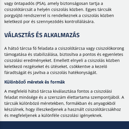
vagy öntapadós (PSA), amely biztonságosan tartja a
csiszolótárcsát a helyén csiszolás közben. Egyes tárcsák
porgyűjtő rendszerrel is rendelkeznek a csiszolás közben
keletkező por és szennyeződés kontrollálására.
VÁLASZTÁS ÉS ALKALMAZÁS
A hátsó tárcsa fő feladata a csiszolótárcsa vagy csiszolókorong
támogatása és stabilizálása, biztosítva a pontos és egyenletes
csiszolási eredményeket. Emellett elnyeli a csiszolás közben
keletkező rezgéseket és ütéseket, csökkentve a kezelő
fáradtságát és javítva a csiszolás hatékonyságát.
Különböző méretek és formák
A megfelelő hátsó tárcsa kiválasztása fontos a csiszolási
feladat minősége és a szerszám élettartama szempontjából. A
tárcsák különböző méretekben, formákban és anyagokból
készülnek, hogy illeszkedjenek a használt csiszolótárcsákhoz
és megfeleljenek a különféle csiszolási igényeknek.