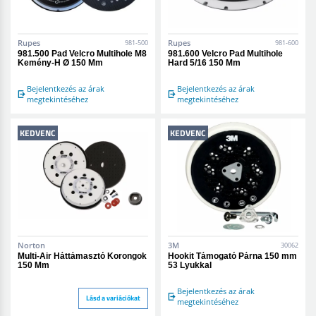
Rupes
Rupes
981-500
981-600
981.500 Pad Velcro Multihole M8
981.600 Velcro Pad Multihole
Kemény-H Ø 150 Mm
Hard 5/16 150 Mm
Bejelentkezés az árak
Bejelentkezés az árak
megtekintéséhez
megtekintéséhez
KEDVENC
KEDVENC
Norton
3M
30062
Multi-Air Háttámasztó Korongok
Hookit Támogató Párna 150 mm
150 Mm
53 Lyukkal
Bejelentkezés az árak
Lásd a variációkat
megtekintéséhez