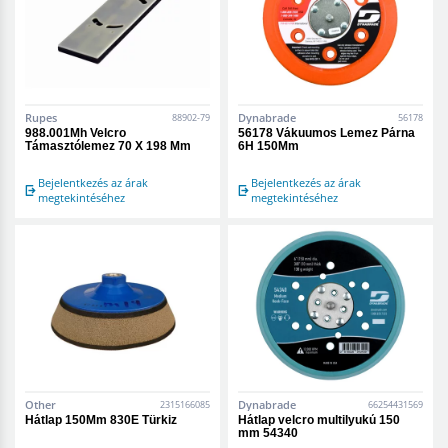
Rupes
Dynabrade
88902-79
56178
988.001Mh Velcro
56178 Vákuumos Lemez Párna
Támasztólemez 70 X 198 Mm
6H 150Mm
Bejelentkezés az árak
Bejelentkezés az árak
megtekintéséhez
megtekintéséhez
Other
Dynabrade
2315166085
66254431569
Hátlap 150Mm 830E Türkiz
Hátlap velcro multilyukú 150
mm 54340