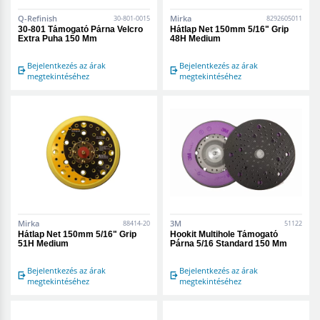
Q-Refinish
Mirka
30-801-0015
8292605011
30-801 Támogató Párna Velcro
Hátlap Net 150mm 5/16" Grip
Extra Puha 150 Mm
48H Medium
Bejelentkezés az árak
Bejelentkezés az árak
megtekintéséhez
megtekintéséhez
Mirka
3M
88414-20
51122
Hátlap Net 150mm 5/16" Grip
Hookit Multihole Támogató
51H Medium
Párna 5/16 Standard 150 Mm
Bejelentkezés az árak
Bejelentkezés az árak
megtekintéséhez
megtekintéséhez