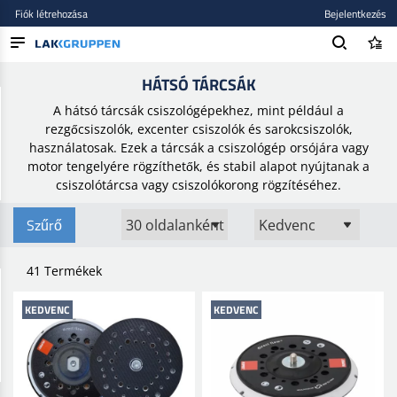
Fiók létrehozása
Bejelentkezés
Kezdőlap
/
Csiszolóanyagok
/
Kiegészítők
/
Hátsó tárcsák
HÁTSÓ TÁRCSÁK
TERMÉKEK
A hátsó tárcsák csiszológépekhez, mint például a
BLOG
rezgőcsiszolók, excenter csiszolók és sarokcsiszolók,
használatosak. Ezek a tárcsák a csiszológép orsójára vagy
MÁRKÁK
motor tengelyére rögzíthetők, és stabil alapot nyújtanak a
csiszolótárcsa vagy csiszolókorong rögzítéséhez.
ÚJ BEKERÜLT
Szűrő
41 Termékek
KEDVENC
KEDVENC