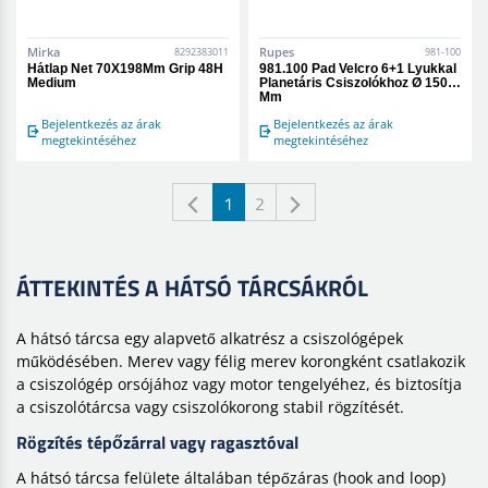
Mirka
Rupes
8292383011
981-100
Hátlap Net 70X198Mm Grip 48H
981.100 Pad Velcro 6+1 Lyukkal
Medium
Planetáris Csiszolókhoz Ø 150
Mm
Bejelentkezés az árak
Bejelentkezés az árak
megtekintéséhez
megtekintéséhez
1
2
ÁTTEKINTÉS A HÁTSÓ TÁRCSÁKRÓL
A hátsó tárcsa egy alapvető alkatrész a csiszológépek
működésében. Merev vagy félig merev korongként csatlakozik
a csiszológép orsójához vagy motor tengelyéhez, és biztosítja
a csiszolótárcsa vagy csiszolókorong stabil rögzítését.
Rögzítés tépőzárral vagy ragasztóval
A hátsó tárcsa felülete általában tépőzáras (hook and loop)