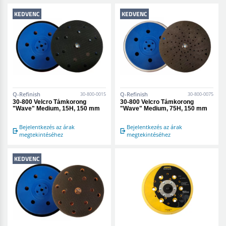
KEDVENC
KEDVENC
Q-Refinish
Q-Refinish
30-800-0015
30-800-0075
30-800 Velcro Támkorong
30-800 Velcro Támkorong
"Wave" Medium, 15H, 150 mm
"Wave" Medium, 75H, 150 mm
Bejelentkezés az árak
Bejelentkezés az árak
megtekintéséhez
megtekintéséhez
KEDVENC