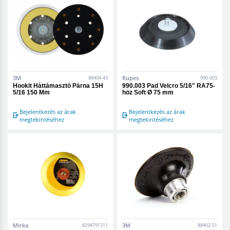
3M
Rupes
88404-43
990-003
Hookit Háttámasztó Párna 15H
990.003 Pad Velcro 5/16" RA75-
5/16 150 Mm
höz Soft Ø 75 mm
Bejelentkezés az árak
Bejelentkezés az árak
megtekintéséhez
megtekintéséhez
Mirka
3M
8294791311
88402-51