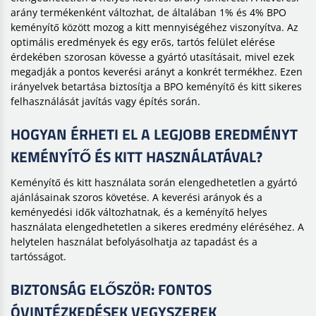
arány termékenként változhat, de általában 1% és 4% BPO
keményítő között mozog a kitt mennyiségéhez viszonyítva. Az
optimális eredmények és egy erős, tartós felület elérése
érdekében szorosan kövesse a gyártó utasításait, mivel ezek
megadják a pontos keverési arányt a konkrét termékhez. Ezen
irányelvek betartása biztosítja a BPO keményítő és kitt sikeres
felhasználását javítás vagy építés során.
HOGYAN ÉRHETI EL A LEGJOBB EREDMÉNYT
KEMÉNYÍTŐ ÉS KITT HASZNÁLATÁVAL?
Keményítő és kitt használata során elengedhetetlen a gyártó
ajánlásainak szoros követése. A keverési arányok és a
keményedési idők változhatnak, és a keményítő helyes
használata elengedhetetlen a sikeres eredmény eléréséhez. A
helytelen használat befolyásolhatja az tapadást és a
tartósságot.
BIZTONSÁG ELŐSZÖR: FONTOS
ÓVINTÉZKEDÉSEK VEGYSZEREK