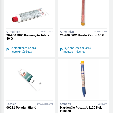
Q-Refinish
Q-Refinish
20-900-0040
20-900-0060
20-900 BPO Keményítő Tubus
20-900 BPO Hárító Patron 60 G
40 G
Bejelentkezés az árak
Bejelentkezés az árak
megtekintéséhez
megtekintéséhez
Lechler
Standox
L0000281K0,04
2082390
00281 Polydur Hígító
Hardenáló Paszta U1120 Kék
Hosszú