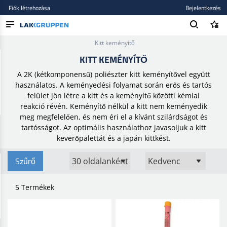
Fiók létrehozása
Bejelentkezés
Kezdőlap
/
Tömítőanyagok, ragasztók és glettanyagok
/
Spakli
/
Kitt keményítő
TERMÉKEK
KITT KEMÉNYÍTŐ
BLOG
A 2K (kétkomponensű) poliészter kitt keményítővel együtt
használatos. A keményedési folyamat során erős és tartós
MÁRKÁK
felület jön létre a kitt és a keményítő közötti kémiai
reakció révén. Keményítő nélkül a kitt nem keményedik
ÚJ BEKERÜLT
meg megfelelően, és nem éri el a kívánt szilárdságot és
tartósságot. Az optimális használathoz javasoljuk a kitt
keverőpalettát és a japán kittkést.
Szűrő
5 Termékek