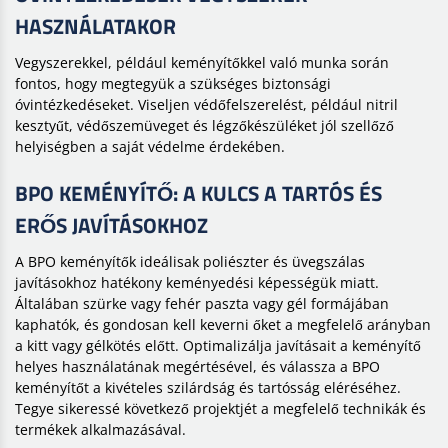
HASZNÁLATAKOR
Vegyszerekkel, például keményítőkkel való munka során
fontos, hogy megtegyük a szükséges biztonsági
óvintézkedéseket. Viseljen védőfelszerelést, például nitril
kesztyűt, védőszemüveget és légzőkészüléket jól szellőző
helyiségben a saját védelme érdekében.
BPO KEMÉNYÍTŐ: A KULCS A TARTÓS ÉS
ERŐS JAVÍTÁSOKHOZ
A BPO keményítők ideálisak poliészter és üvegszálas
javításokhoz hatékony keményedési képességük miatt.
Általában szürke vagy fehér paszta vagy gél formájában
kaphatók, és gondosan kell keverni őket a megfelelő arányban
a kitt vagy gélkötés előtt. Optimalizálja javításait a keményítő
helyes használatának megértésével, és válassza a BPO
keményítőt a kivételes szilárdság és tartósság eléréséhez.
Tegye sikeressé következő projektjét a megfelelő technikák és
termékek alkalmazásával.