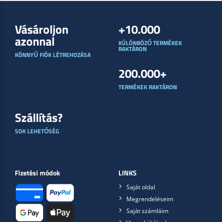
Vásároljon
+10.000
azonnal
KÜLÖNBÖZŐ TERMÉKEK
RAKTÁRON
KÖNNYŰ FIÓK LÉTREHOZÁSA
200.000+
TERMÉKEK RAKTÁRON
Szállítás?
SOK LEHETŐSÉG
Fizetési módok
LINKS
Saját oldal
Megrendeléseim
Saját számláim