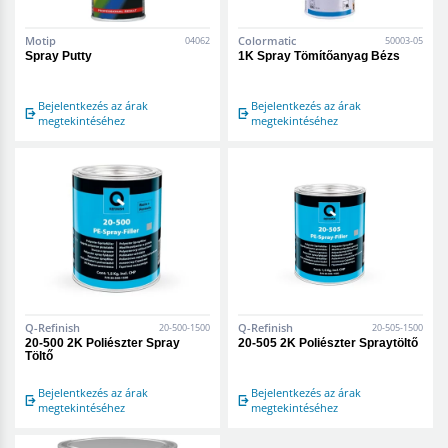
Motip
Colormatic
04062
50003-05
Spray Putty
1K Spray Tömítőanyag Bézs
Bejelentkezés az árak
Bejelentkezés az árak
megtekintéséhez
megtekintéséhez
Q-Refinish
Q-Refinish
20-500-1500
20-505-1500
20-500 2K Poliészter Spray
20-505 2K Poliészter Spraytöltő
Töltő
Bejelentkezés az árak
Bejelentkezés az árak
megtekintéséhez
megtekintéséhez