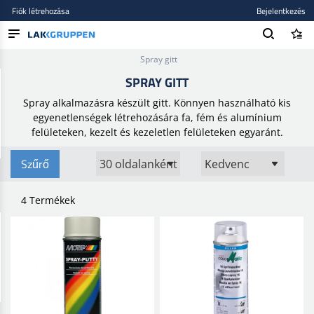
Fiók létrehozása
Bejelentkezés
Kezdőlap
/
Tömítőanyagok, ragasztók és glettanyagok
/
Spakli
/
Spray gitt
TERMÉKEK
SPRAY GITT
BLOG
Spray alkalmazásra készült gitt. Könnyen használható kis
egyenetlenségek létrehozására fa, fém és alumínium
MÁRKÁK
felületeken, kezelt és kezeletlen felületeken egyaránt.
ÚJ BEKERÜLT
Szűrő
4 Termékek