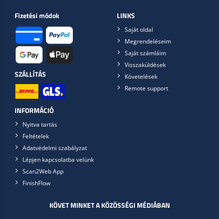
Fizetési módok
LINKS
Saját oldal
Megrendeléseim
Saját számláim
Visszaküldések
SZÁLLÍTÁS
Követelések
Remote support
INFORMÁCIÓ
Nyitva tartás
Feltételek
Adatvédelmi szabályzat
Lépjen kapcsolatba velünk
Scan2Web App
FinishFlow
KÖVET MINKET A KÖZÖSSÉGI MÉDIÁBAN