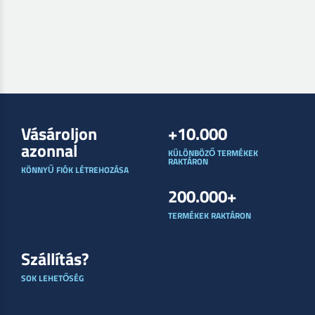
Vásároljon
+10.000
azonnal
KÜLÖNBÖZŐ TERMÉKEK
RAKTÁRON
KÖNNYŰ FIÓK LÉTREHOZÁSA
200.000+
TERMÉKEK RAKTÁRON
Szállítás?
SOK LEHETŐSÉG