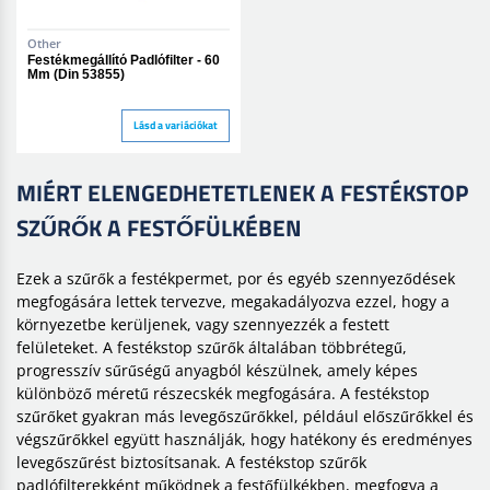
Other
Festékmegállító Padlófilter - 60
Mm (Din 53855)
Lásd a variációkat
MIÉRT ELENGEDHETETLENEK A FESTÉKSTOP
SZŰRŐK A FESTŐFÜLKÉBEN
Ezek a szűrők a festékpermet, por és egyéb szennyeződések
megfogására lettek tervezve, megakadályozva ezzel, hogy a
környezetbe kerüljenek, vagy szennyezzék a festett
felületeket. A festékstop szűrők általában többrétegű,
progresszív sűrűségű anyagból készülnek, amely képes
különböző méretű részecskék megfogására. A festékstop
szűrőket gyakran más levegőszűrőkkel, például előszűrőkkel és
végszűrőkkel együtt használják, hogy hatékony és eredményes
levegőszűrést biztosítsanak. A festékstop szűrők
padlófilterekként működnek a festőfülkékben, megfogva a