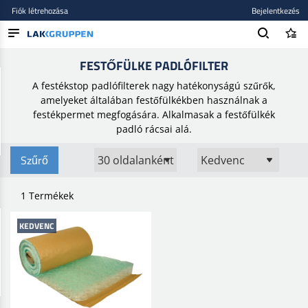
Fiók létrehozása
Bejelentkezés
Kezdőlap
/
Szórópisztolyok
/
Festőfülke
/
Festőfülke padlófilter
FESTŐFÜLKE PADLÓFILTER
TERMÉKEK
A festékstop padlófilterek nagy hatékonyságú szűrők,
BLOG
amelyeket általában festőfülkékben használnak a
festékpermet megfogására. Alkalmasak a festőfülkék
MÁRKÁK
padló rácsai alá.
ÚJ BEKERÜLT
Szűrő
1 Termékek
KEDVENC