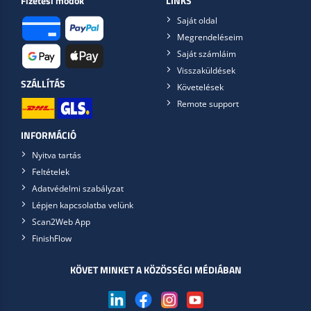
Fizetési módok
LINKS
Saját oldal
Megrendeléseim
Saját számláim
Visszaküldések
SZÁLLÍTÁS
Követelések
Remote support
INFORMÁCIÓ
Nyitva tartás
Feltételek
Adatvédelmi szabályzat
Lépjen kapcsolatba velünk
Scan2Web App
FinishFlow
KÖVET MINKET A KÖZÖSSÉGI MÉDIÁBAN