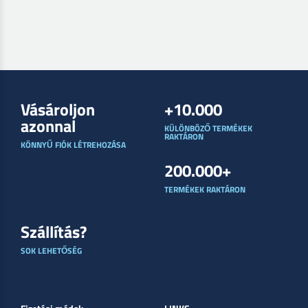
Vásároljon
+10.000
azonnal
KÜLÖNBÖZŐ TERMÉKEK
RAKTÁRON
KÖNNYŰ FIÓK LÉTREHOZÁSA
200.000+
TERMÉKEK RAKTÁRON
Szállítás?
SOK LEHETŐSÉG