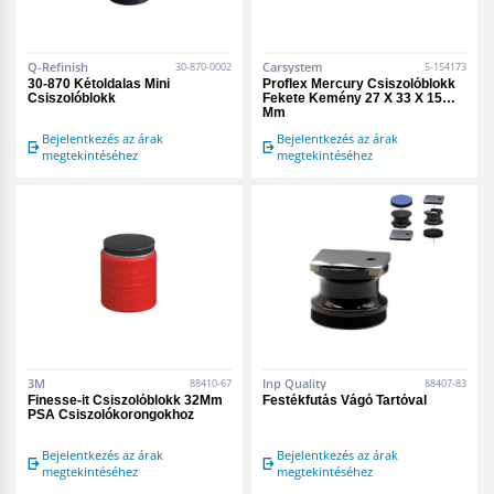
Q-Refinish
Carsystem
30-870-0002
5-154173
30-870 Kétoldalas Mini
Proflex Mercury Csiszolóblokk
Csiszolóblokk
Fekete Kemény 27 X 33 X 15
Mm
Bejelentkezés az árak
Bejelentkezés az árak
megtekintéséhez
megtekintéséhez
3M
Inp Quality
88410-67
88407-83
Finesse-it Csiszolóblokk 32Mm
Festékfutás Vágó Tartóval
PSA Csiszolókorongokhoz
Bejelentkezés az árak
Bejelentkezés az árak
megtekintéséhez
megtekintéséhez