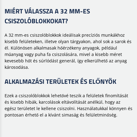
MIÉRT VÁLASSZA A 32 MM-ES
CSISZOLÓBLOKKOKAT?
A 32 mm-es csiszolóblokkok ideálisak precíziós munkákhoz
kisebb felületeken, illetve olyan tárgyakon, ahol sok a sarok és
él. Különösen alkalmasak hőérzékeny anyagok, például
műanyag vagy puha fa csiszolására, mivel a kisebb méret
kevesebb hőt és súrlódást generál, így elkerülhető az anyag
károsodása.
ALKALMAZÁSI TERÜLETEK ÉS ELŐNYÖK
Ezek a csiszolóblokkok lehetővé teszik a felületek finomítását
és kisebb hibák, karcolások eltávolítását anélkül, hogy az
egész területet le kellene csiszolni. Használatukkal könnyen és
pontosan érhető el a kívánt simaság és felületminőség.