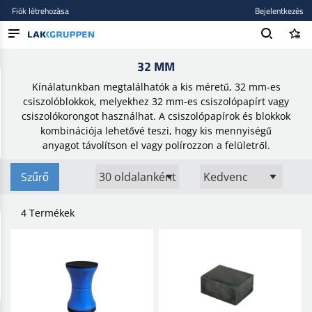
Fiók létrehozása
Bejelentkezés
Kezdőlap
/
Csiszolóanyagok
/
Csiszolóblokk
/
32 mm
32 MM
TERMÉKEK
Kínálatunkban megtalálhatók a kis méretű, 32 mm-es
BLOG
csiszolóblokkok, melyekhez 32 mm-es csiszolópapírt vagy
csiszolókorongot használhat. A csiszolópapírok és blokkok
MÁRKÁK
kombinációja lehetővé teszi, hogy kis mennyiségű
anyagot távolítson el vagy polírozzon a felületről.
ÚJ BEKERÜLT
Szűrő
4 Termékek