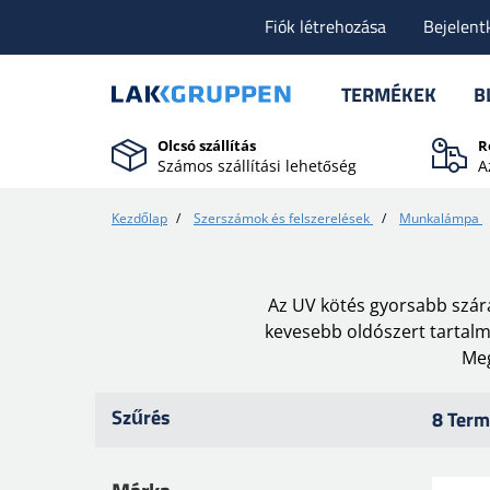
Fiók létrehozása
Bejelent
TERMÉKEK
B
Olcsó szállítás
R
Számos szállítási lehetőség
A
Kezdőlap
/
Szerszámok és felszerelések
/
Munkalámpa
Az UV kötés gyorsabb szára
kevesebb oldószert tartalm
Meg
Szűrés
8 Term