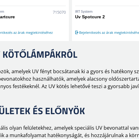
tem
IRT System
715070
artcure
Uv Spotcure 2
entkezés az árak megtekintéséhez
Bejelentkezés az árak megtekintéséh
V KÖTŐLÁMPÁKRÓL
özök, amelyek UV fényt bocsátanak ki a gyors és hatékony s
bevonatokhoz használhatók, amelyek alacsony oldószertart
s festékeknél. Az UV kötés lehetővé teszi a gyorsabb javítá
ÜLETEK ÉS ELŐNYÖK
lis olyan felületekhez, amelyek speciális UV bevonattal van
velik a munkafolyamat hatékonyságát, és hozzájárulnak a kö