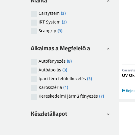
Márka
(3)
Carsystem
(2)
IRT System
(3)
Scangrip
Alkalmas a Megfelelő a
(8)
Autófényezés
(3)
Autóápolás
Carsyst
UV Ok
(3)
Ipari fém felületkezelés
(1)
Karosszéria
Bejel
(7)
Kereskedelmi jármű fényezés
Készletállapot