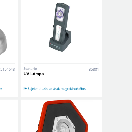
Scangrip
S5154648
35801
UV Lámpa
ez
Bejelentkezés az árak megtekintéséhez