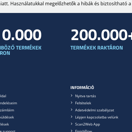
tt. Használatukkal megelőzhetők a hibák és biztosítható a t
10.000
200.000
NBÖZŐ TERMÉKEK
TERMÉKEK RAKTÁRON
ÁRON
INFORMÁCIÓ
ldal
Nyitva tartás
ndeléseim
Feltételek
számláim
Adatvédelmi szabályzat
küldések
Lépjen kapcsolatba velünk
lések
Scan2Web App
e support
FinishFlow