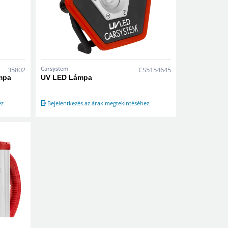
Carsystem
35802
CS5154645
ámpa
UV LED Lámpa
ez
Bejelentkezés az árak megtekintéséhez