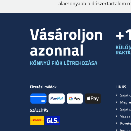
alacsonyabb oldószertartalom mia
Vásároljon
+
azonnal
KÜLÖ
RAKT
KÖNNYŰ FIÓK LÉTREHOZÁSA
Fizetési módok
LINKS
Saját o
Megre
Saját 
SZÁLLÍTÁS
Vissza
Követe
Remot