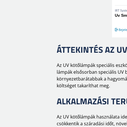
IRT Sys
Uv Sm
Bejel
ÁTTEKINTÉS AZ U
Az UV kötőlámpák speciális eszk
lámpák elsősorban speciális UV 
környezetbarátabbak a hagyományo
költséget takaríthat meg.
ALKALMAZÁSI TER
Az UV kötőlámpák használata ideá
csökkentik a száradási időt, nö