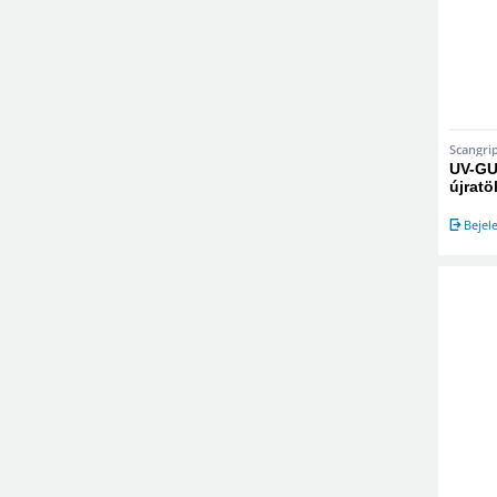
Scangri
UV-GUN
újratö
Bejel