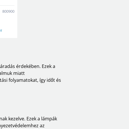
800900
ez
záradás érdekében. Ezek a
almuk miatt
si folyamatokat, így időt és
nak kezelve. Ezek a lámpák
rnyezetvédelemhez az