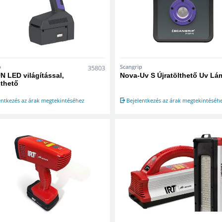
p
Scangrip
35803
 LED világítással,
Nova-Uv S Újratölthető Uv L
lthető
entkezés az árak megtekintéséhez
Bejelentkezés az árak megtekintéséh