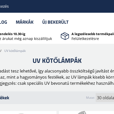
kezés
LOG
MÁRKÁK
ÚJ BEKERÜLT
endelés 10.30-ig
A legszélesebb termékpal
z árukat még aznap kiszállítjuk
Felületkezelésre
/
UV kötőlámpák
UV KÖTŐLÁMPÁK
dást tesz lehetővé, így alacsonyabb összköltségű javítást ér
az, mint a hagyományos festékek, az UV lámpák kisebb körny
jegyzés: csak speciális UV bevonatú termékekhez használh
ékek
Mutat