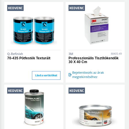
KEDVENC
KEDVENC
Q-Refinish
3M
88405-49
70-435 Pótfesték Texturált
Professzionális Tisztítókendők
30 X 40 Cm
Bejelentkezés az árak
Lásd a variációkat
megtekintéséhez
KEDVENC
KEDVENC