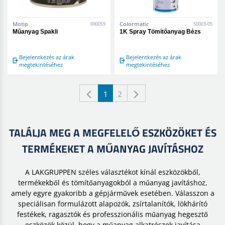
Motip
Colormatic
000059
50003-05
Műanyag Spakli
1K Spray Tömítőanyag Bézs
Bejelentkezés az árak
Bejelentkezés az árak
megtekintéséhez
megtekintéséhez
1
2
TALÁLJA MEG A MEGFELELŐ ESZKÖZÖKET ÉS
TERMÉKEKET A MŰANYAG JAVÍTÁSHOZ
A LAKGRUPPEN széles választékot kínál eszközökből,
termékekből és tömítőanyagokból a műanyag javításhoz,
amely egyre gyakoribb a gépjárművek esetében. Válasszon a
speciálisan formulázott alapozók, zsírtalanítók, lökhárító
festékek, ragasztók és professzionális műanyag hegesztő
eszközök közül, hogy a műanyag alkatrészek javítása