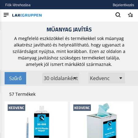
Fiók létrehozása
Bejelentkezés
Kezdőlap
/
Smart repair
/
Műanyag Javítás
MŰANYAG JAVÍTÁS
TERMÉKEK
A megfelelő eszközökkel és termékekkel sok műanyag
BLOG
alkatrész javítható és helyreállítható, hogy ugyanazt a
szilárdságot nyújtsa, mint korábban. Ezen az oldalon a
MÁRKÁK
műanyag javításhoz szükséges termékeket találja,
amelyek jól ismert márkáktól származnak.
ÚJ BEKERÜLT
Szűrő
57 Termékek
KEDVENC
KEDVENC