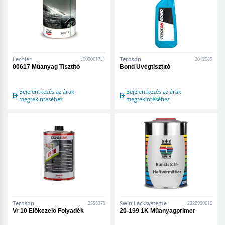
Lechler
Teroson
L0000617L1
2012089
00617 Műanyag Tisztító
Bond Üvegtisztító
Bejelentkezés az árak
Bejelentkezés az árak
megtekintéséhez
megtekintéséhez
Teroson
Swin Lacksysteme
2558379
2320990010
Vr 10 Előkezelő Folyadék
20-199 1K Műanyagprimer