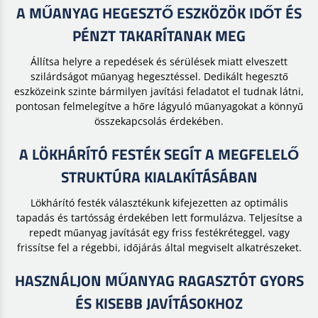
A MŰANYAG HEGESZTŐ ESZKÖZÖK IDŐT ÉS
PÉNZT TAKARÍTANAK MEG
Állítsa helyre a repedések és sérülések miatt elveszett
szilárdságot műanyag hegesztéssel. Dedikált hegesztő
eszközeink szinte bármilyen javítási feladatot el tudnak látni,
pontosan felmelegítve a hőre lágyuló műanyagokat a könnyű
összekapcsolás érdekében.
A LÖKHÁRÍTÓ FESTÉK SEGÍT A MEGFELELŐ
STRUKTÚRA KIALAKÍTÁSÁBAN
Lökhárító festék választékunk kifejezetten az optimális
tapadás és tartósság érdekében lett formulázva. Teljesítse a
repedt műanyag javítását egy friss festékréteggel, vagy
frissítse fel a régebbi, időjárás által megviselt alkatrészeket.
HASZNÁLJON MŰANYAG RAGASZTÓT GYORS
ÉS KISEBB JAVÍTÁSOKHOZ