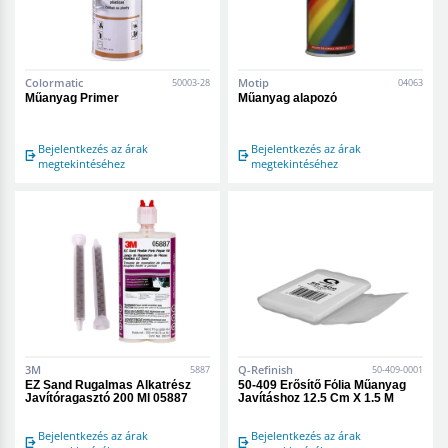
Colormatic
Motip
50003-28
04063
Műanyag Primer
Műanyag alapozó
Bejelentkezés az árak
Bejelentkezés az árak
megtekintéséhez
megtekintéséhez
3M
Q-Refinish
5887
50-409-0001
EZ Sand Rugalmas Alkatrész
50-409 Erősítő Fólia Műanyag
Javítóragasztó 200 Ml 05887
Javításhoz 12.5 Cm X 1.5 M
Bejelentkezés az árak
Bejelentkezés az árak