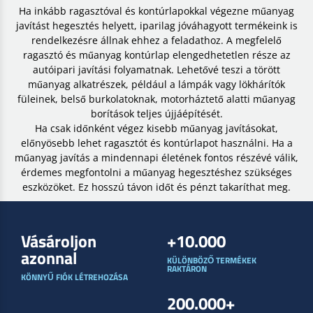
Ha inkább ragasztóval és kontúrlapokkal végezne műanyag
javítást hegesztés helyett, iparilag jóváhagyott termékeink is
rendelkezésre állnak ehhez a feladathoz. A megfelelő
ragasztó és műanyag kontúrlap elengedhetetlen része az
autóipari javítási folyamatnak. Lehetővé teszi a törött
műanyag alkatrészek, például a lámpák vagy lökhárítók
füleinek, belső burkolatoknak, motorháztető alatti műanyag
borítások teljes újjáépítését.
Ha csak időnként végez kisebb műanyag javításokat,
előnyösebb lehet ragasztót és kontúrlapot használni. Ha a
műanyag javítás a mindennapi életének fontos részévé válik,
érdemes megfontolni a műanyag hegesztéshez szükséges
eszközöket. Ez hosszú távon időt és pénzt takaríthat meg.
Vásároljon
+10.000
azonnal
KÜLÖNBÖZŐ TERMÉKEK
RAKTÁRON
KÖNNYŰ FIÓK LÉTREHOZÁSA
200.000+