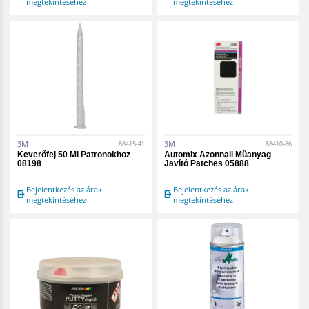
megtekintéséhez
megtekintéséhez
3M
3M
88415-41
88410-86
Keverőfej 50 Ml Patronokhoz
Automix Azonnali Műanyag
08198
Javító Patches 05888
Bejelentkezés az árak
Bejelentkezés az árak
megtekintéséhez
megtekintéséhez