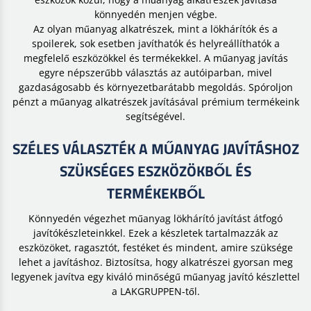
könnyedén menjen végbe.
Az olyan műanyag alkatrészek, mint a lökhárítók és a
spoilerek, sok esetben javíthatók és helyreállíthatók a
megfelelő eszközökkel és termékekkel. A műanyag javítás
egyre népszerűbb választás az autóiparban, mivel
gazdaságosabb és környezetbarátabb megoldás. Spóroljon
pénzt a műanyag alkatrészek javításával prémium termékeink
segítségével.
SZÉLES VÁLASZTÉK A MŰANYAG JAVÍTÁSHOZ
SZÜKSÉGES ESZKÖZÖKBŐL ÉS
TERMÉKEKBŐL
Könnyedén végezhet műanyag lökhárító javítást átfogó
javítókészleteinkkel. Ezek a készletek tartalmazzák az
eszközöket, ragasztót, festéket és mindent, amire szüksége
lehet a javításhoz. Biztosítsa, hogy alkatrészei gyorsan meg
legyenek javítva egy kiváló minőségű műanyag javító készlettel
a LAKGRUPPEN-től.