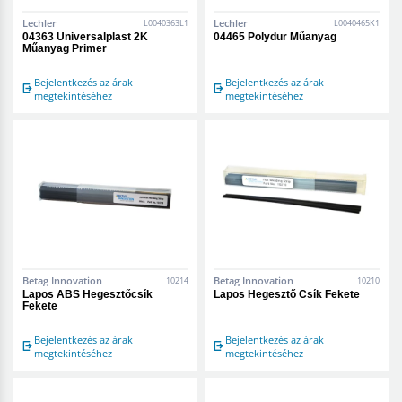
Lechler
Lechler
L0040363L1
L0040465K1
04363 Universalplast 2K
04465 Polydur Műanyag
Műanyag Primer
Bejelentkezés az árak
Bejelentkezés az árak
megtekintéséhez
megtekintéséhez
Betag Innovation
Betag Innovation
10214
10210
Lapos ABS Hegesztőcsík
Lapos Hegesztő Csík Fekete
Fekete
Bejelentkezés az árak
Bejelentkezés az árak
megtekintéséhez
megtekintéséhez