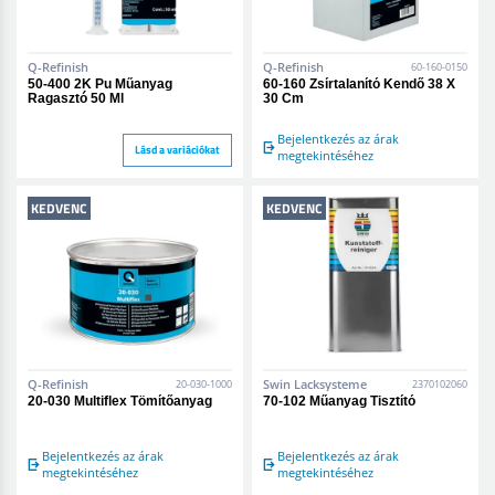
Q-Refinish
Q-Refinish
60-160-0150
50-400 2K Pu Műanyag
60-160 Zsírtalanító Kendő 38 X
Ragasztó 50 Ml
30 Cm
Bejelentkezés az árak
Lásd a variációkat
megtekintéséhez
KEDVENC
KEDVENC
Q-Refinish
Swin Lacksysteme
20-030-1000
2370102060
20-030 Multiflex Tömítőanyag
70-102 Műanyag Tisztító
Bejelentkezés az árak
Bejelentkezés az árak
megtekintéséhez
megtekintéséhez