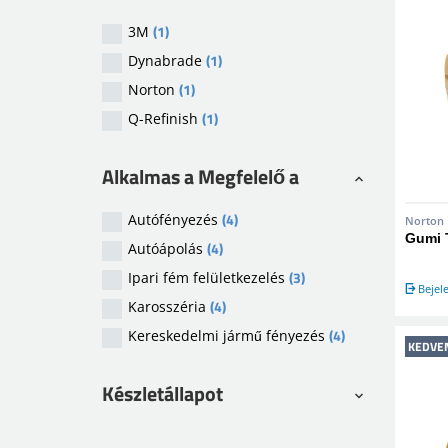
(1)
3M
(1)
Dynabrade
(1)
Norton
(1)
Q-Refinish
Alkalmas a Megfelelő a
(4)
Autófényezés
Norton
Gumi T
(4)
Autóápolás
(3)
Ipari fém felületkezelés
Bejel
(4)
Karosszéria
(4)
Kereskedelmi jármű fényezés
KEDVE
Készletállapot