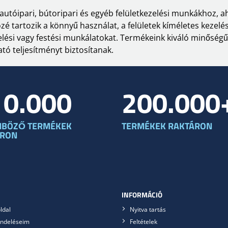
k autóipari, bútoripari és egyéb felületkezelési munkákhoz, 
közé tartozik a könnyű használat, a felületek kíméletes keze
elési vagy festési munkálatokat. Termékeink kiváló minőségű
ó teljesítményt biztosítanak.
10.000
200.000
NBÖZŐ TERMÉKEK
TERMÉKEK RAKTÁRON
ÁRON
INFORMÁCIÓ
ldal
Nyitva tartás
ndeléseim
Feltételek