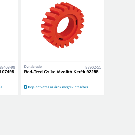
Dynabrade
88403-98
88902-55
l 07498
Red-Tred Csíkeltávolító Kerék 92255
ez
Bejelentkezés az árak megtekintéséhez