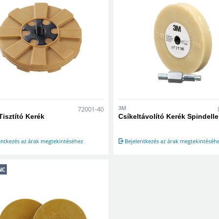
3M
72001-40
isztító Kerék
Csíkeltávolító Kerék Spindelle
entkezés az árak megtekintéséhez
Bejelentkezés az árak megtekintéséh
NC