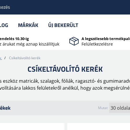
kezés
LOG
MÁRKÁK
ÚJ BEKERÜLT
endelés 10.30-ig
A legszélesebb termékpal
z árukat még aznap kiszállítjuk
Felületkezelésre
k
/
Csíkeltávolító kerék
CSÍKELTÁVOLÍTÓ KERÉK
kus eszköz matricák, szalagok, fóliák, ragasztó- és gumimar
volítására lakkos felületekről anélkül, hogy azok megsérüln
ékek
Mutat