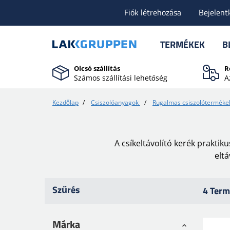
Fiók létrehozása
Bejelent
TERMÉKEK
B
Olcsó szállítás
R
Számos szállítási lehetőség
A
Kezdőlap
/
Csiszolóanyagok
/
Rugalmas csiszolóterméke
A csíkeltávolító kerék prakti
eltá
Szűrés
4 Term
Márka