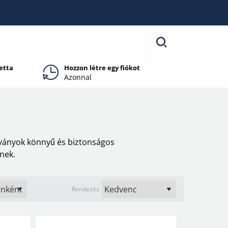
etta
Hozzon létre egy fiókot
Azonnal
adványok könnyű és biztonságos
ének.
Rendezés