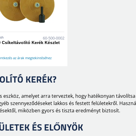
ish
60-500-0002
 Csíkeltávolító Kerék Készlet
entkezés az árak megtekintéséhez
VOLÍTÓ KERÉK?
lis eszköz, amelyet arra terveztek, hogy hatékonyan távolítsa 
b szennyeződéseket lakkos és festett felületekről. Használ
lésektől, miközben gyors és tiszta eredményt biztosít.
ÜLETEK ÉS ELŐNYÖK