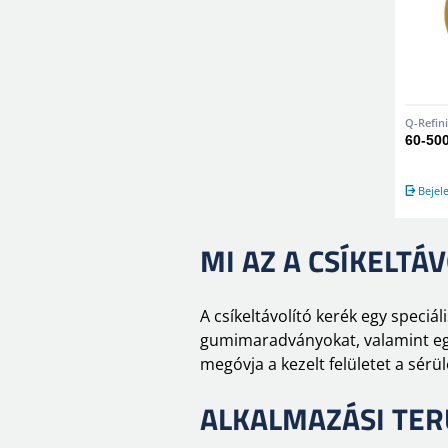
Q-Refin
60-500
Bejel
MI AZ A CSÍKELTÁ
A csíkeltávolító kerék egy speciá
gumimaradványokat, valamint egyé
megóvja a kezelt felületet a sérü
ALKALMAZÁSI TER