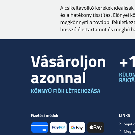
A csíkeltávolító kerekek ideálisa
és a hatékony tisztítás. Előnyei 
megkönnyíti a további felületkez
hosszú élettartamot és megbízhat
Vásároljon
+
azonnal
KÜLÖ
RAKT
KÖNNYŰ FIÓK LÉTREHOZÁSA
Fizetési módok
LINKS
Saját o
Megre