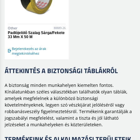
Other
88889-26
Padlójelölő Szalag Sárga/Fekete
33 Mm X 50 M
Bejelentkezés az árak
megtekintéséhez
ÁTTEKINTÉS A BIZTONSÁGI TÁBLÁKRÓL
A biztonság minden munkahelyen kiemelten fontos.
Kínálatunkban széles választékban találhatók olyan táblák,
amelyek megfelelnek a különböző biztonsági
követelményeknek, legyen szó vészkijárat jelöléséről vagy
robbanásveszély figyelmeztetésről. Termékeink garantálják a
jogszabályi megfelelést, valamint a tiszta és jól látható
jelzéseket a munkahelyeken és közterületeken.
TERMÉKEINK ÉS ALKALMAZÁSI TERÜLETEIK