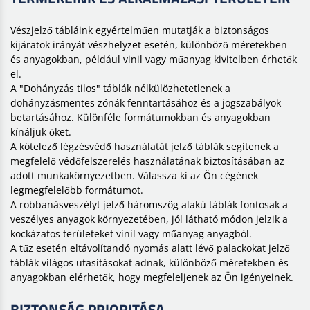
Vészjelző tábláink egyértelműen mutatják a biztonságos
kijáratok irányát vészhelyzet esetén, különböző méretekben
és anyagokban, például vinil vagy műanyag kivitelben érhetők
el.
A "Dohányzás tilos" táblák nélkülözhetetlenek a
dohányzásmentes zónák fenntartásához és a jogszabályok
betartásához. Különféle formátumokban és anyagokban
kínáljuk őket.
A kötelező légzésvédő használatát jelző táblák segítenek a
megfelelő védőfelszerelés használatának biztosításában az
adott munkakörnyezetben. Válassza ki az Ön cégének
legmegfelelőbb formátumot.
A robbanásveszélyt jelző háromszög alakú táblák fontosak a
veszélyes anyagok környezetében, jól látható módon jelzik a
kockázatos területeket vinil vagy műanyag anyagból.
A tűz esetén eltávolítandó nyomás alatt lévő palackokat jelző
táblák világos utasításokat adnak, különböző méretekben és
anyagokban elérhetők, hogy megfeleljenek az Ön igényeinek.
BIZTONSÁG PRIORITÁSA