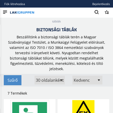
Fiók létrehozása
Bejelentkezés
Kezdőlap
/
Biztonsági felszerelések
/
Figyelmeztetés
/
Biztonsági
táblák
TERMÉKEK
BIZTONSÁGI TÁBLÁK
BLOG
Beszállítónk a biztonsági táblák terén a Magyar
Szabványügyi Testület, a Munkaügyi Felügyelet előírásait,
MÁRKÁK
valamint az ISO 7010 / ISO 3864 nemzetközi szabványok
tervezési irányelveit követi. Nyugodtan rendelhet
ÚJ BEKERÜLT
biztonsági táblákat tőlünk, melyek között megtalálhatók
figyelmeztető, tűzvédelmi, menekülési, kötelező és tiltó
jelzések.
Szűrő
7 Termékek