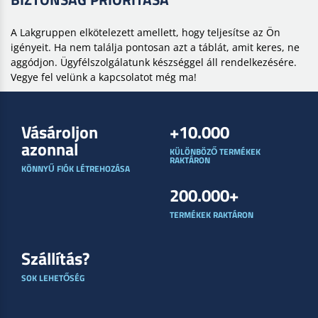
A Lakgruppen elkötelezett amellett, hogy teljesítse az Ön
igényeit. Ha nem találja pontosan azt a táblát, amit keres, ne
aggódjon. Ügyfélszolgálatunk készséggel áll rendelkezésére.
Vegye fel velünk a kapcsolatot még ma!
Vásároljon
+10.000
azonnal
KÜLÖNBÖZŐ TERMÉKEK
RAKTÁRON
KÖNNYŰ FIÓK LÉTREHOZÁSA
200.000+
TERMÉKEK RAKTÁRON
Szállítás?
SOK LEHETŐSÉG