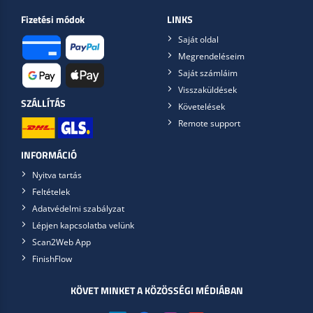
Fizetési módok
LINKS
Saját oldal
Megrendeléseim
Saját számláim
Visszaküldések
SZÁLLÍTÁS
Követelések
Remote support
INFORMÁCIÓ
Nyitva tartás
Feltételek
Adatvédelmi szabályzat
Lépjen kapcsolatba velünk
Scan2Web App
FinishFlow
KÖVET MINKET A KÖZÖSSÉGI MÉDIÁBAN