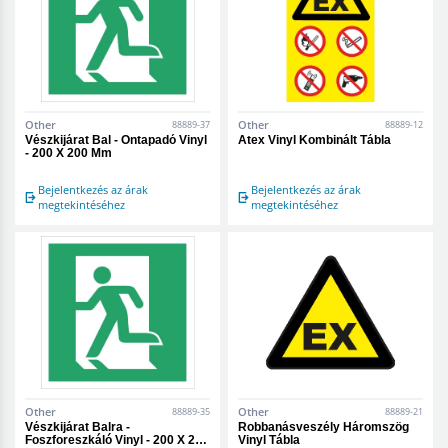
Other
Other
88889-37
88889-12
Vészkijárat Bal - Öntapadó Vinyl
Atex Vinyl Kombinált Tábla
- 200 X 200 Mm
Bejelentkezés az árak
Bejelentkezés az árak
megtekintéséhez
megtekintéséhez
Other
Other
88889-35
88889-21
Vészkijárat Balra -
Robbanásveszély Háromszög
Foszforeszkáló Vinyl - 200 X 200
Vinyl Tábla