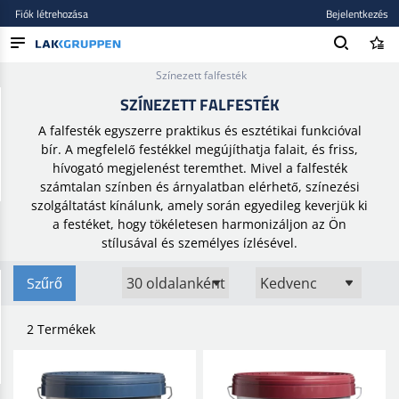
Fiók létrehozása
Bejelentkezés
Kezdőlap
/
Festékek és lakkok
/
Egyedi színezett termékek
/
Színezett falfesték
TERMÉKEK
SZÍNEZETT FALFESTÉK
BLOG
A falfesték egyszerre praktikus és esztétikai funkcióval
bír. A megfelelő festékkel megújíthatja falait, és friss,
MÁRKÁK
hívogató megjelenést teremthet. Mivel a falfesték
számtalan színben és árnyalatban elérhető, színezési
ÚJ BEKERÜLT
szolgáltatást kínálunk, amely során egyedileg keverjük ki
a festéket, hogy tökéletesen harmonizáljon az Ön
stílusával és személyes ízlésével.
Szűrő
2 Termékek