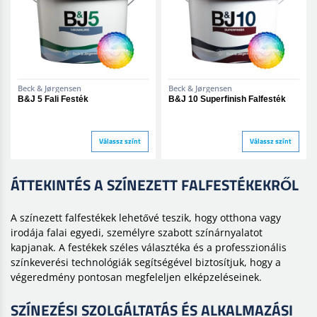
Beck & Jørgensen
Beck & Jørgensen
B&J 5 Fali Festék
B&J 10 Superfinish Falfesték
Válassz színt
Válassz színt
ÁTTEKINTÉS A SZÍNEZETT FALFESTÉKEKRŐL
A színezett falfestékek lehetővé teszik, hogy otthona vagy
irodája falai egyedi, személyre szabott színárnyalatot
kapjanak. A festékek széles választéka és a professzionális
színkeverési technológiák segítségével biztosítjuk, hogy a
végeredmény pontosan megfeleljen elképzeléseinek.
SZÍNEZÉSI SZOLGÁLTATÁS ÉS ALKALMAZÁSI