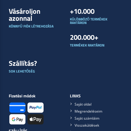
Vásároljon
+10.000
azonnal
KÜLÖNBÖZŐ TERMÉKEK
RAKTÁRON
KÖNNYŰ FIÓK LÉTREHOZÁSA
200.000+
TERMÉKEK RAKTÁRON
Szállítás?
SOK LEHETŐSÉG
Fizetési módok
LINKS
Saját oldal
Megrendeléseim
Saját számláim
Visszaküldések